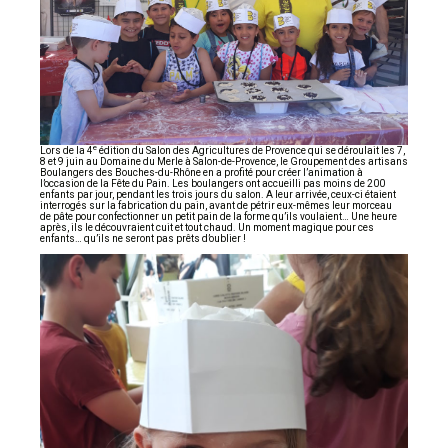
e
Lors de la 4
édition du Salon des Agricultures de Provence qui se déroulait les 7,
8 et 9 juin au Domaine du Merle à Salon-­de-Provence, le Groupement des artisans
Boulangers des Bouches-du-Rhône en a profité pour créer l’animation à
l’occasion de la Fête du Pain. Les boulangers ont accueilli pas moins de 200
enfants par jour, pendant les trois jours du salon. A leur arrivée, ceux-ci étaient
interrogés sur la fabrication du pain, avant de pétrir eux-mêmes leur morceau
de pâte pour confectionner un petit pain de la forme qu’ils voulaient… Une heure
après, ils le découvraient cuit et tout chaud. Un moment magique pour ces
enfants… qu’ils ne seront pas prêts d’oublier !