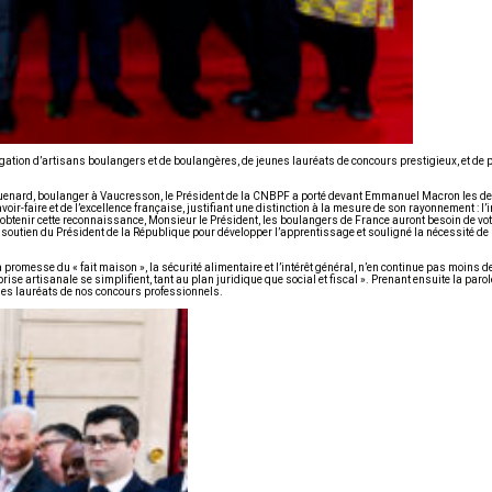
légation d’artisans boulangers et de boulangères, de jeunes lauréats de concours prestigieux, et de 
cquenard, boulanger à Vaucresson, le Président de la CNBPF a porté devant Emmanuel Macron les 
r-faire et de l’excellence française, justifiant une distinction à la mesure de son rayonnement : l’i
obtenir cette reconnaissance, Monsieur le Président, les boulangers de France auront besoin de votre
soutien du Président de la République pour développer l’apprentissage et souligné la nécessité d
a promesse du « fait maison », la sécurité alimentaire et l’intérêt général, n’en continue pas moins 
reprise artisanale se simplifient, tant au plan juridique que social et fiscal ». Prenant ensuite la p
unes lauréats de nos concours professionnels.