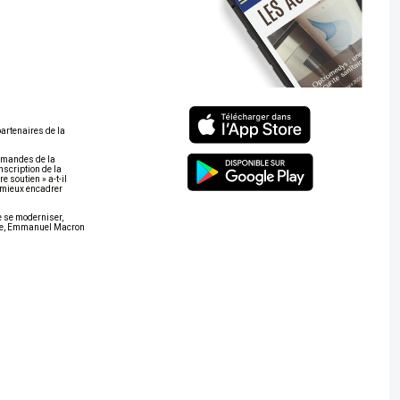
partenaires de la
demandes de la
nscription de la
 soutien » a-t-il
e mieux encadrer
de se moderniser,
arole, Emmanuel Macron