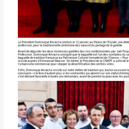
Le Président Dominique Anract a conduit, le 12 janvier, au Palais de l’Elysée, une dé
profession, pour la traditionnelle cérémonie des vœux et du partage de la galette.
Avant de déguster les deux immenses galettes des rois confectionnées par Joël Pi
Profession. Dominique Anract a souligné que la baguette est l’un des symboles du savoi
baguette de tradition française au Patrimoine Culturel Immatériel de l’Unesco. « Pour 
insisté auprès d’Emmanuel Macron. De même, le Président de la CNBPF a sollicité le 
l’urbanisme commercial pour stopper la désertification des centres villes.
Enfin, Dominique Anract a insisté sur notre métier de tradition qui, tout en assurant l
concluant « il le fera d’autant plus si les contraintes qui pèsent sur son statut d’ent
s’est déclaré favorable à toutes ces demandes, avant de prendre la pose avec les je