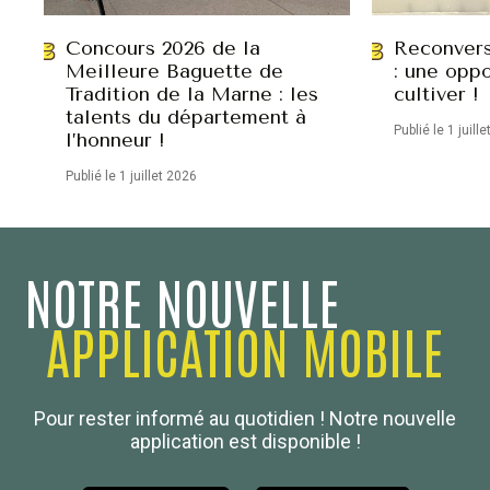
Concours 2026 de la
Reconvers
Meilleure Baguette de
: une oppo
Tradition de la Marne : les
cultiver !
talents du département à
Publié le 1 juill
l’honneur !
Publié le 1 juillet 2026
NOTRE NOUVELLE
APPLICATION MOBILE
Confédération Nationale
Pour rester informé au quotidien ! Notre nouvelle
Boulanger de France
application est disponible !