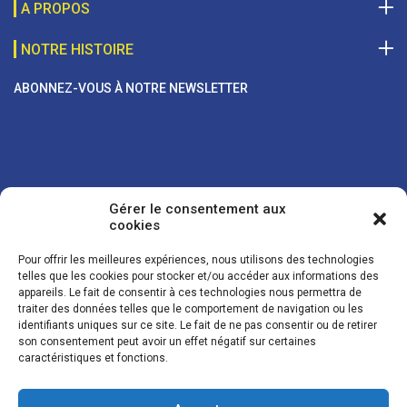
A PROPOS
NOTRE HISTOIRE
ABONNEZ-VOUS À NOTRE NEWSLETTER
Gérer le consentement aux
cookies
Pour offrir les meilleures expériences, nous utilisons des technologies
telles que les cookies pour stocker et/ou accéder aux informations des
appareils. Le fait de consentir à ces technologies nous permettra de
traiter des données telles que le comportement de navigation ou les
Vos coordonnées sont uniquement utilisées pour vous envoyer des
identifiants uniques sur ce site. Le fait de ne pas consentir ou de retirer
lettres d'information sur nos activités. Vous pouvez à tout moment
son consentement peut avoir un effet négatif sur certaines
utiliser le lien de désinscription figurant dans la lettre d'information.
caractéristiques et fonctions.