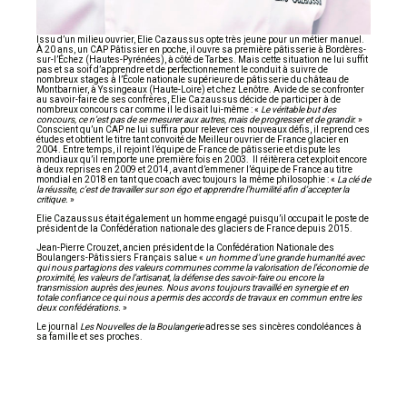
Issu d’un milieu ouvrier, Elie Cazaussus opte très jeune pour un métier manuel.
À 20 ans, un CAP Pâtissier en poche, il ouvre sa première pâtisserie à Bordères-
sur-l’Échez (Hautes-Pyrénées), à côté de Tarbes. Mais cette situation ne lui suffit
pas et sa soif d’apprendre et de perfectionnement le conduit à suivre de
nombreux stages à l’École nationale supérieure de pâtisserie du château de
Montbarnier, à Yssingeaux (Haute-Loire) et chez Lenôtre. Avide de se confronter
au savoir-faire de ses confrères, Elie Cazaussus décide de participer à de
nombreux concours car comme il le disait lui-même : «
Le véritable but des
concours, ce n’est pas de se mesurer aux autres, mais de progresser et de grandir.
»
Conscient qu’un CAP ne lui suffira pour relever ces nouveaux défis, il reprend ces
études et obtient le titre tant convoité de Meilleur ouvrier de France glacier en
2004. Entre temps, il rejoint l’équipe de France de pâtisserie et dispute les
mondiaux qu’il remporte une première fois en 2003. Il réitèrera cet exploit encore
à deux reprises en 2009 et 2014, avant d’emmener l’équipe de France au titre
mondial en 2018 en tant que coach avec toujours la même philosophie : «
La clé de
la réussite, c’est de travailler sur son égo et apprendre l’humilité afin d’accepter la
critique.
»
Elie Cazaussus était également un homme engagé puisqu’il occupait le poste de
président de la Confédération nationale des glaciers de France depuis 2015.
Jean-Pierre Crouzet, ancien président de la Confédération Nationale des
Boulangers-Pâtissiers Français salue «
un homme d’une grande humanité avec
qui nous partagions des valeurs communes comme la valorisation de l’économie de
proximité, les valeurs de l’artisanat, la défense des savoir-faire ou encore la
transmission auprès des jeunes. Nous avons toujours travaillé en synergie et en
totale confiance ce qui nous a permis des accords de travaux en commun entre les
deux confédérations.
»
Le journal
Les Nouvelles de la Boulangerie
adresse ses sincères condoléances à
sa famille et ses proches.