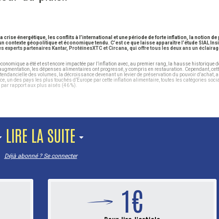
se énergétique, les conflits à l’international et une période de forte inflation, la notion de 
s un contexte géopolitique et économique tendu. C’est ce que laisse apparaître l’étude SIAL In
es experts partenaires Kantar, ProtéinesXTC et Circana, qui offre tous les deux ans un éclairag
économique a été et est encore impactée par l’inflation avec, au premier rang, la hausse historique d
tte augmentation, les dépenses alimentaires ont progressé, y compris en restauration. Cependant, ce
 tendancielle des volumes, la décroissance devenant un levier de préservation du pouvoir d’achat,
 un des pays les plus touchés d’Europe par cette inflation alimentaire, toutes les catégories socia
par rapport aux plus aisés (46 %).
LIRE LA SUITE
Déjà abonné ? Se connecter
1€