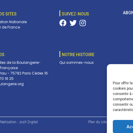
ABON
OS SITES
SUIVEZ-NOUS
tion Nationale
 de France
OS
NOTRE HISTOIRE
lles de la Boulangerie-
Qui sommes-nous
 Française
ylau - 75782 Paris Cédex 16
70 16 25
Pour offrir 
langerie.org
Vos c
cookies pour
envoy
consentir à 
pouve
comportement
dans 
consentir ou
caractéristi
éalisation :
Josh Digital
Plan du site
Mentions lé
Ac