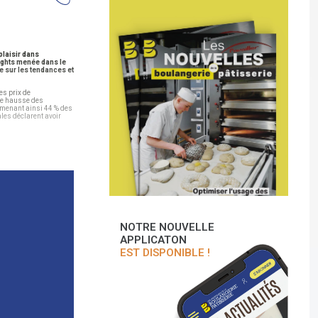
plaisir dans
sights menée dans le
e sur les tendances et
es prix de
tte hausse des
 amenant ainsi 44 % des
les déclarent avoir
NOTRE NOUVELLE
APPLICATON
EST DISPONIBLE !