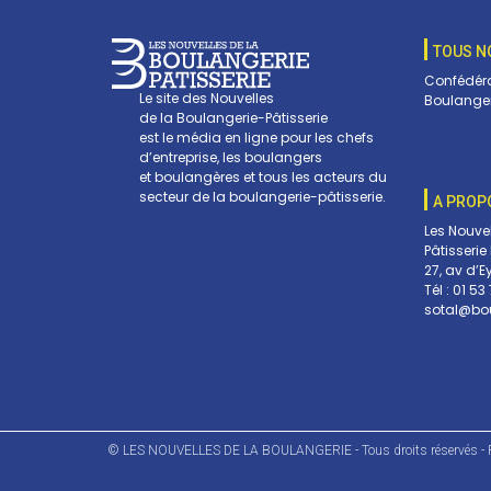
TOUS N
Confédéra
Le site des Nouvelles
Boulanger
de la Boulangerie-Pâtisserie
est le média en ligne pour les chefs
d’entreprise, les boulangers
et boulangères et tous les acteurs du
secteur de la boulangerie-pâtisserie.
A PROP
Les Nouve
Pâtisserie
27, av d’E
Tél :
01 53 
sotal@bou
© LES NOUVELLES DE LA BOULANGERIE - Tous droits réservés - R