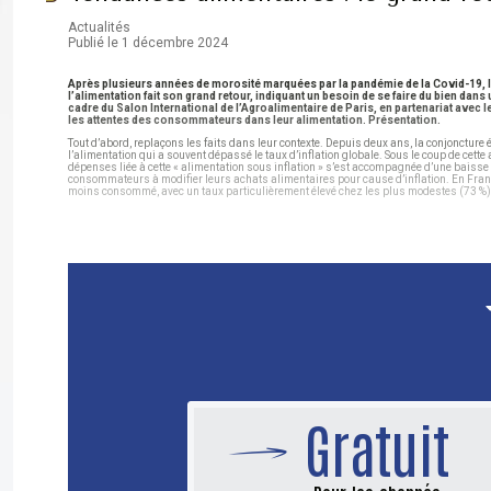
Actualités
Publié le 1 décembre 2024
Après plusieurs années de morosité marquées par la pandémie de la Covid-19, la cri
l’alimentation fait son grand retour, indiquant un besoin de se faire du bien dan
cadre du Salon International de l’Agroalimentaire de Paris, en partenariat avec l
les attentes des consommateurs dans leur alimentation. Présentation.
Tout d’abord, replaçons les faits dans leur contexte. Depuis deux ans, la conjoncture 
l’alimentation qui a souvent dépassé le taux d’inflation globale. Sous le coup de ce
dépenses liée à cette « alimentation sous inflation » s’est accompagnée d’une baisse
consommateurs à modifier leurs achats alimentaires pour cause d’inflation. En France,
moins consommé, avec un taux particulièrement élevé chez les plus modestes (73 %) 
Gratuit