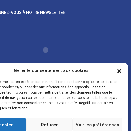
NEZ-VOUS À NOTRE NEWSLETTER
Gérer le consentement aux cookies
les meilleures expériences, nous utilisons des technologies telles que les
oordonnées sont uniquement utilisées pour vous
 stocker et/ou accéder aux informations des appareils. Le fait de
er des lettres d'information sur nos activités. Vous
ces technologies nous permettra de traiter des données telles que le
z à tout moment utiliser le lien de désinscription figurant
 de navigation ou les identifiants uniques sur ce site. Le fait de ne pas
la lettre d'information.
 de retirer son consentement peut avoir un effet négatif sur certaines
ques et fonctions.
gales
Conditions de vente
Politique de confidentialité et de cookies
cepter
Refuser
Voir les préférences