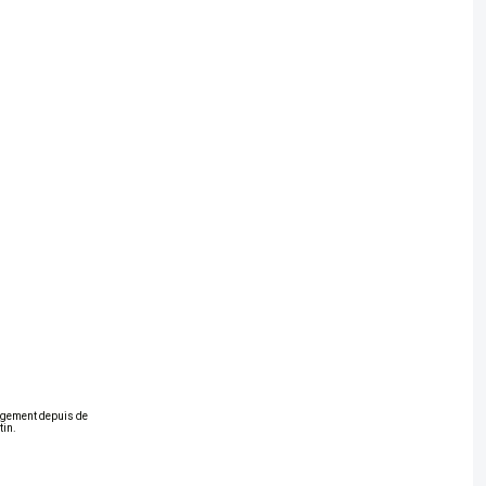
gagement depuis de
tin.