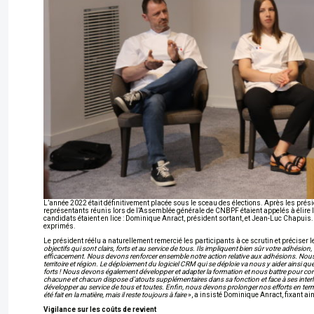
L’année 2022 était définitivement placée sous le sceau des élections. Après les prés
représentants réunis lors de l’Assemblée générale de CNBPF étaient appelés à élire 
candidats étaient en lice : Dominique Anract, président sortant, et Jean-Luc Chapuis
exprimés.
Le président réélu a naturellement remercié les participants à ce scrutin et préciser l
objectifs qui sont clairs, forts et au service de tous. Ils impliquent bien sûr votre adhésion
efficacement. Nous devons renforcer ensemble notre action relative aux adhésions. Nous de
territoire et région. Le déploiement du logiciel CRM qui se déploie va nous y aider ainsi q
forts ! Nous devons également développer et adapter la formation et nous battre pour c
chacune et chacun dispose d’atouts supplémentaires dans sa fonction et face à ses interlo
développer au service de tous et toutes. Enfin, nous devons prolonger nos efforts en termes 
été fait en la matière, mais il reste toujours à faire
», a insisté Dominique Anract, fixant ain
Vigilance sur les coûts de revient