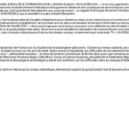
ndes actions de la Confédération et de « prendre le pouls » de la profession. «
Je ne vous apprends r
isant avec le déclenchement dramatique de la guerre en Ukraine et ses conséquences économiques comm
ces, il est essentiel de faire attention aux coûts de revient.
», a rappelé Dominique Anract en introduc
R LA MONDIALE, qui a succédé il y a peu à André Renaudin.
 est indispensable de travailler solidairement pour résister au mieux à ces crises et pouvoir continuer d
e cette année et, probablement, l’an prochain encore, dans une situation de tensions renforcées sur le pou
forts de l’année 2021. «
Nous avons agi avec vous et pour vous pour vous défendre sur des dossiers c
ou le guide pratique des aides. Nous avons aussi travaillé à la valorisation de notre profession avec la po
esco, sans compter notre présence forte sur les réseaux sociaux, notamment avec notre web-TV
», s’est féli
apide tour de France sur la situation de la boulangerie-pâtisserie. Comme au niveau national, ces 
la répercussion sur les prix de vente. Autre source d’inquiétude, les difficultés de recrutement et
 aussi – phénomène nouveau – le choix de certains commerces de fermer deux jours par semaine co
ie-Pâtisserie Provence-Alpes-Côte d’Azur Corse, et Fabrice Suzanne, président de la Fédération Rég
ale de la Boulangerie de Bretagne a alerté ses confrères sur les difficultés liées au manque d’héb
r, tant en interne qu’au niveau médiatique, démontrant auprès du grand public tout le dynamisme et