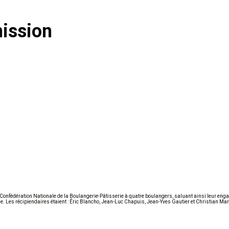
ission
 Confédération Nationale de la Boulangerie-Pâtisserie à quatre boulangers, saluant ainsi leur en
. Les récipiendaires étaient : Éric Blancho, Jean-Luc Chapuis, Jean-Yves Gautier et Christian Mar