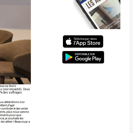
aux ou leurs
u (voir encadré). Deux
0 % des suffrages
nous atteindrons nos
ttent d’agir
onforter le lien entre
rents, plus nous serons
pements pour que
cé, je souhaite les
les attirer ! Beaucoup a