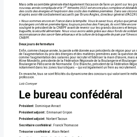
Mais cette assemblée générale était également l’occasion de faire un point sur les gra
er
nouveau année compliquée et le 1
trimestre 2022 est encore plus complexe et déstabil
des coûts des énergies et l’explosion des coûts des matières premières. Dans ses circonstan
et après avoir été cordialement accueilli par Bruno Angles, directeur général d’AG2
«
Nous sommes encore en France dans la tempête. Vous le savez tous, et plus que jamais, il
boulangers ont été en première ligne, toujours proches des Français, ils vont l’être encor
souligné le président de la CNBPF avant de revenir sur les grands dossiers et temps 
baguette, la sécurité alimentaire. Nous vous avons aidés grâce aux deux fonds de solidarité 
reconnaissance des savoir-faire artisanaux et la culture de la baguette de pain par l’Un
CNBPF.
Deux jours de fermeture
Enfin, comme chaque année, la parole a été donnée aux présidents de région pour un r
de l’augmentation du prix des énergies et des matières premières avec la question de 
comme l’augmentation des salaires pour recruter et fidéliser la main d’œuvre, mais
Aline Mondello, présidente de la Fédération Régionale de la Boulangerie et Boulanger
Boulangerie-Pâtisserie de Normandie. Éric Blancho, président de la Fédération Région
notamment dans les zones touristiques – qui est également un frein au recrutement.
En revanche, tous se sont félicités du dynamisme des concours qui valorisent le métie
profession.
Loïc Corroyer
Le bureau confédéral
Président
: Dominique Anract
Président adjoint :
Emmanuel Gripon
Président adjoint
: Norbert Tacoun
Secrétaire confédéral
: Franck Thomasse
Trésorier confédéral
: Alain Rebert