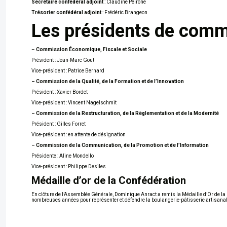
Secrétaire confédéral adjoint
: Claudine Peirone
Trésorier confédéral adjoint
: Frédéric Brangeon
Les présidents de comm
–
Commission Économique, Fiscale et Sociale
Président : Jean-Marc Gout
Vice-président : Patrice Bernard
– Commission de la Qualité, de la Formation et de l’Innovation
Président : Xavier Bordet
Vice-président : Vincent Nagelschmit
– Commission de la Restructuration, de la Règlementation et de la Modernité
Président : Gilles Forret
Vice-président : en attente de désignation
– Commission de la Communication, de la Promotion et de l’Information
Présidente : Aline Mondello
Vice-président : Philippe Desiles
Médaille d’or de la Confédération
En clôture de l’Assemblée Générale, Dominique Anract a remis la Médaille d’Or de la
nombreuses années pour représenter et défendre la boulangerie-pâtisserie artisanale