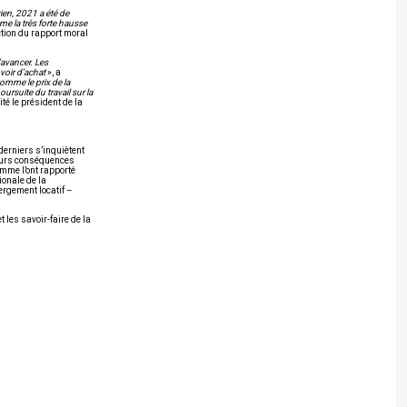
ien, 2021 a été de
e la très forte hausse
tion du rapport moral
’avancer. Les
voir d’achat
», a
omme le prix de la
ursuite du travail sur la
cité le président de la
derniers s’inquiètent
 leurs conséquences
mme l’ont rapporté
ionale de la
ergement locatif –
 les savoir-faire de la