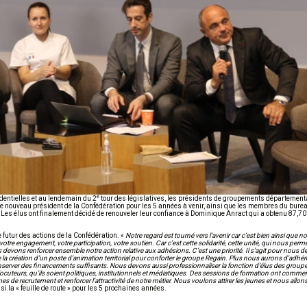
e
identielles et au lendemain du 2
tour des législatives, les présidents de groupements département
le nouveau président de la Confédération pour les 5 années à venir, ainsi que les membres du burea
. Les élus ont finalement décidé de renouveler leur confiance à Dominique Anract qui a obtenu 87,7
e futur des actions de la Confédération. «
Notre regard est tourné vers l’avenir car c’est bien ainsi que 
, votre engagement, votre participation, votre soutien. Car c’est cette solidarité, cette unité, qui nous perme
vons renforcer ensemble notre action relative aux adhésions. C’est une priorité. Il s’agit pour nous de c
ue la création d’un poste d’animation territorial pour conforter le groupe Regain. Plus nous aurons d’adhé
onserver des financements suffisants. Nous devons aussi professionnaliser la fonction d’élus des grou
cuteurs, qu’ils soient politiques, institutionnels et médiatiques. Des sessions de formation ont commen
de recrutement et renforcer l’attractivité de notre métier. Nous voulons attirer les jeunes et nous allons 
si la « feuille de route » pour les 5 prochaines années.