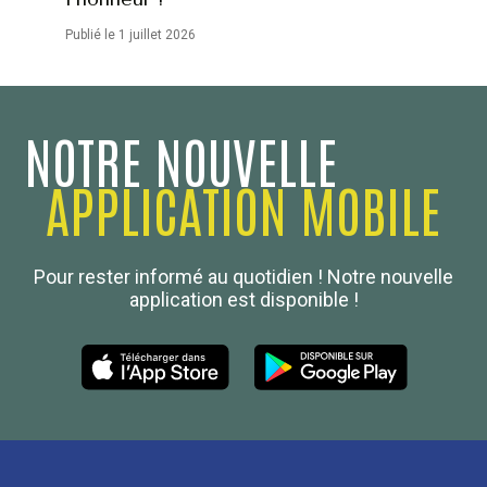
Publié le 1 juillet 2026
NOTRE NOUVELLE
APPLICATION MOBILE
Confédération Nationale
Pour rester informé au quotidien ! Notre nouvelle
Boulanger de France
application est disponible !
Les Nouvelles de la Boulangerie-Pâtisserie Française
27, av d’Eylau - 75782 Paris Cédex 16
Tél :
01 53 70 16 25
Qui sommes-nous
sotal@boulangerie.org