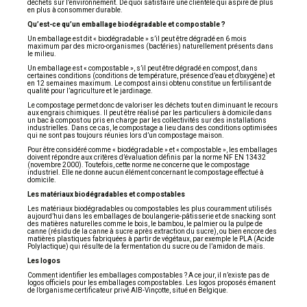
déchets sur l’environnement. De quoi satisfaire une clientèle qui aspire de plus
en plus à consommer durable.
Qu’est-ce qu’un emballage biodégradable et compostable ?
Un emballage est dit « biodégradable » s’il peut être dégradé en 6 mois
maximum par des micro-organismes (bactéries) naturellement présents dans
le milieu.
Un emballage est « compostable », s’il peut être dégradé en compost, dans
certaines conditions (conditions de température, présence d’eau et d’oxygène) et
en 12 semaines maximum. Le compost ainsi obtenu constitue un fertilisant de
qualité pour l’agriculture et le jardinage.
Le compostage permet donc de valoriser les déchets tout en diminuant le recours
aux engrais chimiques. Il peut être réalisé par les particuliers à domicile dans
un bac à compost ou pris en charge par les collectivités sur des installations
industrielles. Dans ce cas, le compostage a lieu dans des conditions optimisées
qui ne sont pas toujours réunies lors d’un compostage maison.
Pour être considéré comme « biodégradable » et « compostable », les emballages
doivent répondre aux critères d’évaluation définis par la norme NF EN 13432
(novembre 2000). Toutefois, cette norme ne concerne que le compostage
industriel. Elle ne donne aucun élément concernant le compostage effectué à
domicile.
Les matériaux biodégradables et compostables
Les matériaux biodégradables ou compostables les plus couramment utilisés
aujourd’hui dans les emballages de boulangerie-pâtisserie et de snacking sont
des matières naturelles comme le bois, le bambou, le palmier ou la pulpe de
canne (résidu de la canne à sucre après extraction du sucre), ou bien encore des
matières plastiques fabriquées à partir de végétaux, par exemple le PLA (Acide
Polylactique) qui résulte de la fermentation du sucre ou de l’amidon de maïs.
Les logos
Comment identifier les emballages compostables ? A ce jour, il n’existe pas de
logos officiels pour les emballages compostables. Les logos proposés émanent
de l’organisme certificateur privé AIB-Vinçotte, situé en Belgique.