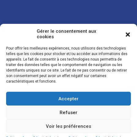
Gérer le consentement aux
cookies
Pour offrir les meilleures expériences, nous utilisons des technologies
telles que les cookies pour stocker et/ou accéder aux informations des
appareils. Le fait de consentir à ces technologies nous permettra de
traiter des données telles que le comportement de navigation ou les
Vos coordonnées sont uniquement utilisées pour vous envoyer des
identifiants uniques sur ce site. Le fait de ne pas consentir ou de retirer
lettres d'information sur nos activités. Vous pouvez à tout moment
son consentement peut avoir un effet négatif sur certaines
utiliser le lien de désinscription figurant dans la lettre d'information.
caractéristiques et fonctions.
Accepter
© LES NOUVELLES DE LA BOULANGERIE - Tous droits réservés - Réalisation :
Josh Digital
Refuser
Plan du site
Mentions légales
Conditions de vente
Politique de confidentialité et de cookies
Voir les préférences