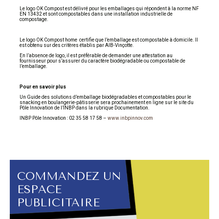
Le logo OK Compost est délivré pour les emballages qui répondent à la norme NF
EN 13432 et sont compostables dans une installation industrielle de
compostage.
Le logo OK Compost home certifie que l’emballage est compostable à domicile. Il
est obtenu sur des critères établis par AIB-Vinçotte.
En l’absence de logo, il est préférable de demander une attestation au
fournisseur pour s’assurer du caractère biodégradable ou compostable de
l’emballage.
Pour en savoir plus
Un Guide des solutions d’emballage biodégradables et compostables pour le
snacking en boulangerie-pâtisserie sera prochainement en ligne sur le site du
Pôle Innovation de l’INBP dans la rubrique Documentation.
INBP Pôle Innovation : 02 35 58 17 58 –
www.inbpinnov.com
COMMANDEZ UN
ESPACE
PUBLICITAIRE