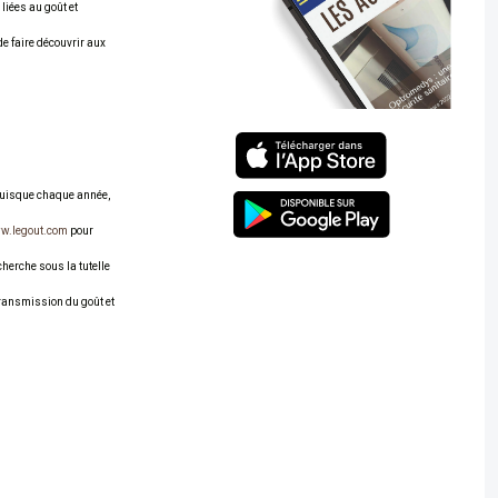
liées au goût et
de faire découvrir aux
 puisque chaque année,
w.legout.com
pour
herche sous la tutelle
transmission du goût et