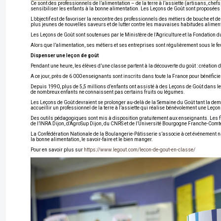
Ce sont des professionnels de l’alimentation – de la terre à l’assiette (artisans, ch
sensibiliser les enfants à la bonne alimentation. Les Leçons de Goût sont proposées 
L’objectif est de favoriser la rencontre des professionnels des métiers de bouche et des
plus jeunes de nouvelles saveurs et de lutter contre les mauvaises habitudes alimen
Les Leçons de Goût sont soutenues par le Ministère de l’Agriculture et la Fondation du
Alors que l’alimentation, ses métiers et ses entreprises sont régulièrement sous le f
Dispenser une leçon de goût
Pendant une heure, les élèves d’une classe partent à la découverte du goût : créatio
A ce jour, près de 6 000 enseignants sont inscrits dans toute la France pour bénéficier
Depuis 1990, plus de 5,5 millions d’enfants ont assisté à des Leçons de Goût dans leu
de nombreux enfants ne connaissent pas certains fruits ou légumes.
Les Leçons de Goût devraient se prolonger au-delà de la Semaine du Goût tant la dema
accueillir un professionnel de la terre à l’assiette qui réalise bénévolement une Leçon
Des outils pédagogiques sont mis à disposition gratuitement aux enseignants. Les fic
de l’INRA Dijon, d’AgroSup Dijon, du CNRS et de l’Université Bourgogne Franche-Comt
La Confédération Nationale de la Boulangerie-Pâtisserie s’associe à cet événement n
la bonne alimentation, le savoir-faire et le bien manger.
Pour en savoir plus sur
https://www.legout.com/lecon-de-gout-en-classe/