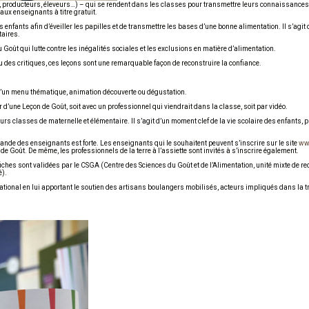
efs, producteurs, éleveurs…) – qui se rendent dans les classes pour transmettre leurs connaissances 
aux enseignants à titre gratuit.
 enfants afin d’éveiller les papilles et de transmettre les bases d’une bonne alimentation. Il s’agit 
taires.
 Goût qui lutte contre les inégalités sociales et les exclusions en matière d’alimentation.
eu des critiques, ces leçons sont une remarquable façon de reconstruire la confiance.
n d’un menu thématique, animation découverte ou dégustation.
 d’une Leçon de Goût, soit avec un professionnel qui viendrait dans la classe, soit par vidéo.
rs classes de maternelle et élémentaire. Il s’agit d’un moment clef de la vie scolaire des enfants,
nde des enseignants est forte. Les enseignants qui le souhaitent peuvent s’inscrire sur le site
ww
 de Goût. De même, les professionnels de la terre à l’assiette sont invités à s’inscrire également.
hes sont validées par le CSGA (Centre des Sciences du Goût et de l’Alimentation, unité mixte de rec
é).
ational en lui apportant le soutien des artisans boulangers mobilisés, acteurs impliqués dans la 