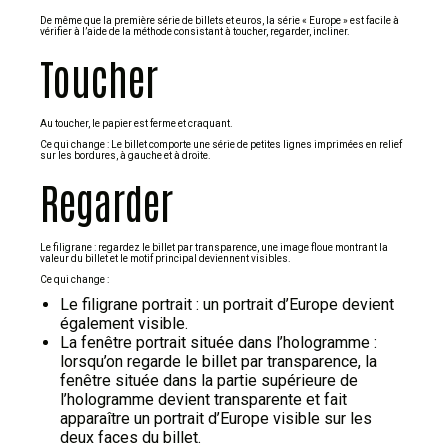
De même que la première série de billets et euros, la série « Europe » est facile à
vérifier à l’aide de la méthode consistant à toucher, regarder, incliner.
Toucher
Au toucher, le papier est ferme et craquant.
Ce qui change : Le billet comporte une série de petites lignes imprimées en relief
sur les bordures, à gauche et à droite.
Regarder
Le filigrane : regardez le billet par transparence, une image floue montrant la
valeur du billet et le motif principal deviennent visibles.
Ce qui change :
Le filigrane portrait : un portrait d’Europe devient
également visible.
La fenêtre portrait située dans l’hologramme :
lorsqu’on regarde le billet par transparence, la
fenêtre située dans la partie supérieure de
l’hologramme devient transparente et fait
apparaître un portrait d’Europe visible sur les
deux faces du billet.