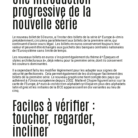
progressive de la
nouvelle série
Le nouveau billet de 50 euros, a l’instar des billets de la série âª Europe â« émis
précédemment, circulera parallèlement aux billets de la première série, qui
continuent d’avoir cours légal. Les billets en euros conserveront toujours leur
valeur et peuvent être échangés aux guichets des banques centrales nationales
de l’Eurosystème sans limite de temps.
Les nouveaux billets en euros s’inspirent également du thème âª Époques et
styles architecturaux â«, déjà retenu pour la première série, dont ils conservent
les couleurs dominantes.
Il a cependant fallu les modifier légèrement pour les adapter aux signes de
sécurité perfectionnés. Cela permet également de les distinguer facilement des
billets de la première série. Le nouveau graphisme tient compte des pays qui
adhèrent à l’Union européenne depuis 2002. Malte et Chypre figurent ainsi sur la
carte de l’Europe, âª euro â« est écrit en alphabet cyrillique en plus des alphabets
latin et grec et les initiales de la BCE apparaissent en dix variantes au lieu de
cinq.
Faciles à vérifier :
toucher, regarder,
incliner