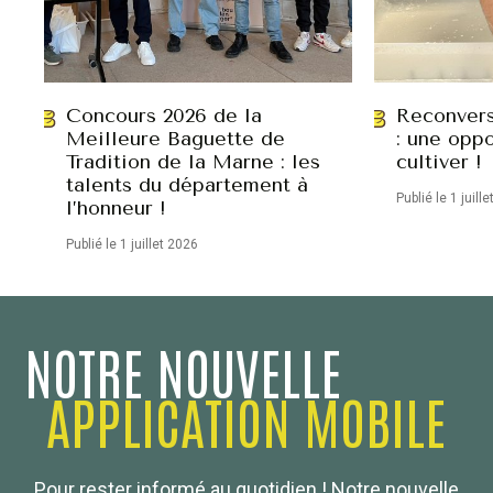
Concours 2026 de la
Reconvers
Meilleure Baguette de
: une oppo
Tradition de la Marne : les
cultiver !
talents du département à
Publié le 1 juill
l’honneur !
Publié le 1 juillet 2026
NOTRE NOUVELLE
APPLICATION MOBILE
Confédération Nationale
Pour rester informé au quotidien ! Notre nouvelle
Boulanger de France