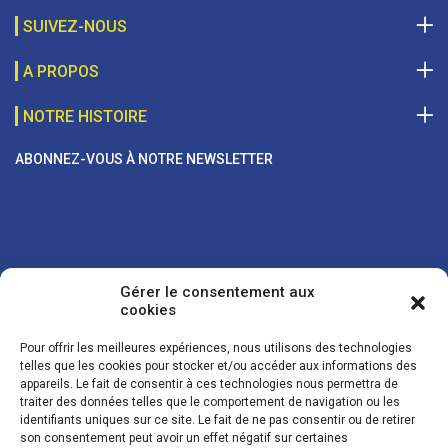
SUIVEZ-NOUS
A PROPOS
NOTRE HISTOIRE
ABONNEZ-VOUS À NOTRE NEWSLETTER
Gérer le consentement aux
cookies
Pour offrir les meilleures expériences, nous utilisons des technologies
telles que les cookies pour stocker et/ou accéder aux informations des
appareils. Le fait de consentir à ces technologies nous permettra de
traiter des données telles que le comportement de navigation ou les
Vos coordonnées sont uniquement utilisées pour vous envoyer des
identifiants uniques sur ce site. Le fait de ne pas consentir ou de retirer
lettres d'information sur nos activités. Vous pouvez à tout moment
son consentement peut avoir un effet négatif sur certaines