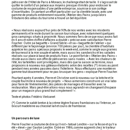
pâtissier de l’Hôtel de Paris à Monaco, le challenge était de taille. Il s’agissait de
quitter le confort d’un palace aux moyens presque illimités pour endosser le
costume de responsables d’une petite entreprise, soumise à son cortège
d’incertitudes. En portant un effort particulier sur la clientèle locale, avec une
gamme de produits entièrement nouvelle, l’Atelier des Pains jusqu’alors
tributaire des aléas du tourisme a trouvé un bel équilibre.
« Nous réalisons aujourd’hui près de 90% de nos ventes avec les résidents
permanents et le reste durant la saison touristique, avec notamment quelques
gros campings situés à proximité. Nous sommes fiers de ce que nous avons fait
en 4 ans et notre chiffre d’affaires a doublé » précise avec satisfaction Pierre
Foucher. Outre sa baguette « Grand Siècle » et sa « baguette de l’atelier » qui
diffèrent par le façonnage (environ 700 pièces par jour), la clientèle d’habitués
apprécie les pains spéciaux proposés le week-end, comme le seigle aux graines
de tournesol à la mie souple et aérée, mais aussi les sandwichs et les salades
réalisés sur place à base de produits frais. Le point fort de « l’Atelier des Pains »
réside aussi dans son offre de pâtisseries sans rivales. « Avec les chaleurs de
l’été, les tartelettes sont privilégiées, mais dés que la saison se termine, nous
proposons à nouveau nos gâteaux élaborés selon des recettes (*) mises au point
pendant mes années passées dans l’hôtellerie. Nous effectuons une montée en
gamme tout doucement pour ne pas brusquer les gens » explique Pierre Foucher.
Pourtant après 4 années, Pierre et Christine sont à nouveau sur la brèche et le
couple fourmille à nouveau de projets : « Nous aimerions construire un vrai labo
pour faire de l’évènementiel, des pièces de mariages et travailler avec la
restauration. Mais peut-être allons-nous nous agrandir en changeant d’espace
pour un magasin plus grand tout simplement ! ».
Texte et photos Frédéric Vielcanet
(*) Comme le sablé breton à la crème légère fraises framboises ou l’Intense, un
biscuit madeleine au chocolat lait et coulis de framboise.
Un parcours de luxe
Pierre Foucher a coutume de dire qu’il est « tatoué Lenôtre » sur la fesse et qu’il a
été « élevé » par Gaston Lenôtre. Entré en 1986, comme apprenti chez le traiteur