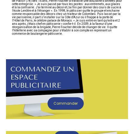
de Plaisir (78) dés 16 ans, Pierre Foucher a travaillé une douzaine d’années pour
cette entreprise : « Je suis passé par tous les postes : aux entremets, aux glaces
et à la confiserie. J’ai terminé au décor et j’ai fini par donner des cours de sucre à
l’école Lenôtre et à l’étranger ». En 1998, le pâtissier quitte le groupe et enchaine
comme responsable des décors chez un traiteur de Colombes. Puis lassé par la
vie parisienne, il part s’installer sur la Côte d’Azur où il frappe à la porte de
l’Hôtel de Paris, le célèbre palace de Monaco. « Je suis entré en tant qu’extra et 2
ans après, j’étais chef en pâtisserie » confie-t-il. En 2009, à la faveur d’une
réorganisation de la brigade, Pierre Foucher décide de changer de vie. Il quitte
l’hôtellerie avec sa compagne pour s’établir à son compte en reprenant un
commerce de boulangerie-pâtisserie.
COMMANDEZ UN
ESPACE
PUBLICITAIRE
Commander