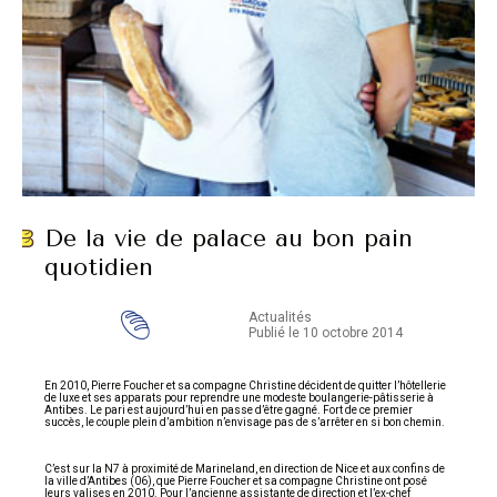
De la vie de palace au bon pain
quotidien
Actualités
Publié le 10 octobre 2014
En 2010, Pierre Foucher et sa compagne Christine décident de quitter l’hôtellerie
de luxe et ses apparats pour reprendre une modeste boulangerie-pâtisserie à
Antibes. Le pari est aujourd’hui en passe d’être gagné. Fort de ce premier
succès, le couple plein d’ambition n’envisage pas de s’arrêter en si bon chemin.
C’est sur la N7 à proximité de Marineland, en direction de Nice et aux confins de
la ville d’Antibes (06), que Pierre Foucher et sa compagne Christine ont posé
leurs valises en 2010. Pour l’ancienne assistante de direction et l’ex-chef