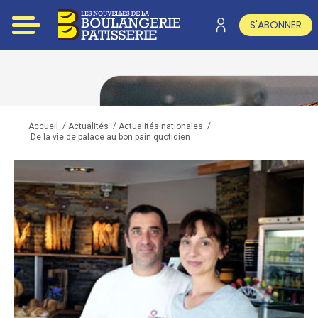
S'ABONNER
/
/
/
Accueil
Actualités
Actualités nationales
De la vie de palace au bon pain quotidien