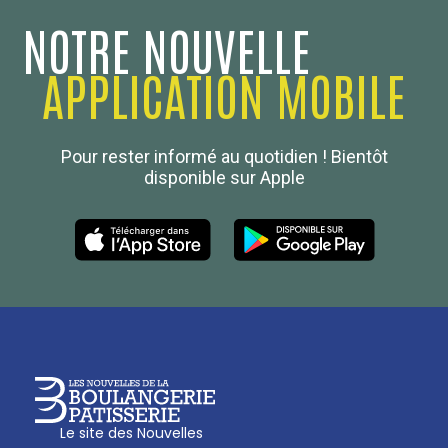
NOTRE NOUVELLE
APPLICATION MOBILE
Confédération Nationale
Pour rester informé au quotidien ! Bientôt
Boulanger de France
disponible sur Apple
Les Nouvelles de la Boulangerie-Pâtisserie Française
27, av d’Eylau - 75782 Paris Cédex 16
Tél :
01 53 70 16 25
Qui sommes-nous
sotal@boulangerie.org
Le site des Nouvelles