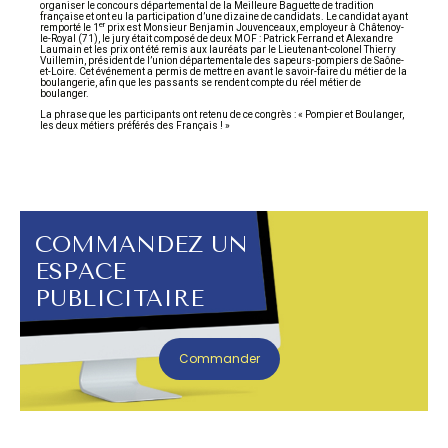
organiser le concours départemental de la Meilleure Baguette de tradition
française et ont eu la participation d’une dizaine de candidats. Le candidat ayant
er
remporté le 1
prix est Monsieur Benjamin Jouvenceaux, employeur à Châtenoy-
le-Royal (71), le jury était composé de deux MOF : Patrick Ferrand et Alexandre
Laumain et les prix ont été remis aux lauréats par le Lieutenant-colonel Thierry
Vuillemin, président de l’union départementale des sapeurs-pompiers de Saône-
et-Loire. Cet événement a permis de mettre en avant le savoir-faire du métier de la
boulangerie, afin que les passants se rendent compte du réel métier de
boulanger.
La phrase que les participants ont retenu de ce congrès : « Pompier et Boulanger,
les deux métiers préférés des Français ! »
COMMANDEZ UN
ESPACE
PUBLICITAIRE
Commander