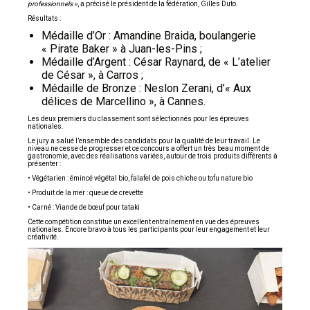
professionnels »
, a précisé le président de la fédération, Gilles Duto.
Résultats :
Médaille d’Or : Amandine Braida, boulangerie
« Pirate Baker » à Juan-les-Pins ;
Médaille d’Argent : César Raynard, de « L’atelier
de César », à Carros ;
Médaille de Bronze : Neslon Zerani, d’« Aux
délices de Marcellino », à Cannes.
Les deux premiers du classement sont sélectionnés pour les épreuves
nationales.
Le jury a salué l’ensemble des candidats pour la qualité de leur travail. Le
niveau ne cesse de progresser et ce concours a offert un très beau moment de
gastronomie, avec des réalisations variées, autour de trois produits différents à
présenter :
• Végétarien : émincé végétal bio, falafel de pois chiche ou tofu nature bio
• Produit de la mer : queue de crevette
• Carné : Viande de bœuf pour tataki
Cette compétition constitue un excellent entraînement en vue des épreuves
nationales. Encore bravo à tous les participants pour leur engagement et leur
créativité.