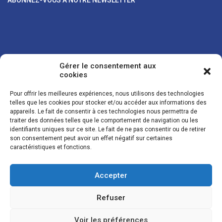
Gérer le consentement aux
cookies
Pour offrir les meilleures expériences, nous utilisons des technologies
telles que les cookies pour stocker et/ou accéder aux informations des
appareils. Le fait de consentir à ces technologies nous permettra de
traiter des données telles que le comportement de navigation ou les
Vos coordonnées sont uniquement utilisées pour vous envoyer des
identifiants uniques sur ce site. Le fait de ne pas consentir ou de retirer
lettres d'information sur nos activités. Vous pouvez à tout moment
son consentement peut avoir un effet négatif sur certaines
utiliser le lien de désinscription figurant dans la lettre d'information.
caractéristiques et fonctions.
Accepter
© LES NOUVELLES DE LA BOULANGERIE - Tous droits réservés - Réalisation :
Josh Digital
Refuser
Plan du site
Mentions légales
Conditions de vente
Politique de confidentialité et de cookies
Voir les préférences