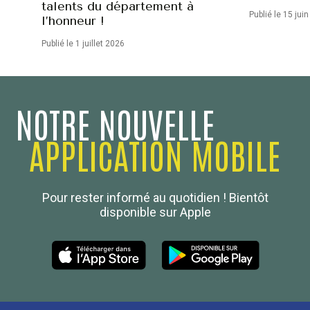
talents du département à
Publié le 15 jui
l’honneur !
Publié le 1 juillet 2026
NOTRE NOUVELLE
APPLICATION MOBILE
Confédération Nationale
Pour rester informé au quotidien ! Bientôt
Boulanger de France
disponible sur Apple
Les Nouvelles de la Boulangerie-Pâtisserie Française
27, av d’Eylau - 75782 Paris Cédex 16
Tél :
01 53 70 16 25
Qui sommes-nous
sotal@boulangerie.org