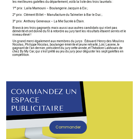
les meilleures galettes du département, voilà la liste des trois lauréats :
er
1
prix : Laïla Mamouni – Boulangerie Jacquin à Eix ;
e
2
prix : Clément Billet – Manufacture du Talmelier à Bar le Duc ;
e
3
prix : Anthony Genevaux – La Mie Sucrée à Étain.
Bravo à ces trois gagnants mais aussi aux autres candidats qui n’ont pas
démérité et ont donné du fil à retordre au jury tant les résultats étaient serrés et le
niveau élevé !
Un grand merci également aux membres du jurys : Édouard Henry des Moulins
Nicolas, Philippe Nicolas, boulanger émérite et jeune retraité, Loïc Lacene, le
gagnant de l’an dernier, président du jury cette année, et Théodore Lakhoues de
chez By My Car, qui s’est prêté au jeu du jury pour déguster les sept galettes en
compétition.
COMMANDEZ UN
ESPACE
PUBLICITAIRE
Commander