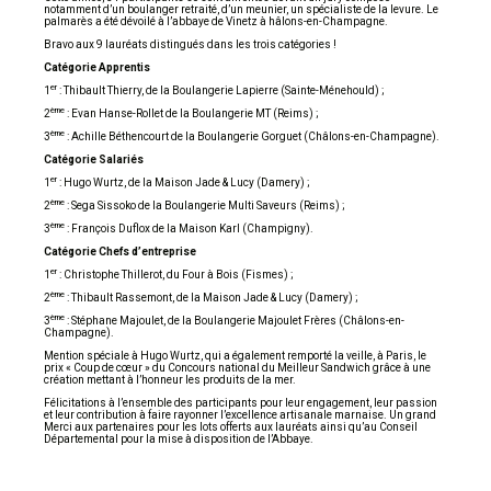
notamment d’un boulanger retraité, d’un meunier, un spécialiste de la levure. Le
palmarès a été dévoilé à l’abbaye de Vinetz à hâlons-en-Champagne.
Bravo aux 9 lauréats distingués dans les trois catégories !
Catégorie Apprentis
er
1
: Thibault Thierry, de la Boulangerie Lapierre (Sainte-Ménehould) ;
ème
2
: Evan Hanse-Rollet de la Boulangerie MT (Reims) ;
ème
3
: Achille Béthencourt de la Boulangerie Gorguet (Châlons-en-Champagne).
Catégorie Salariés
er
1
: Hugo Wurtz, de la Maison Jade & Lucy (Damery) ;
ème
2
: Sega Sissoko de la Boulangerie Multi Saveurs (Reims) ;
ème
3
: François Duflox de la Maison Karl (Champigny).
Catégorie Chefs d’entreprise
er
1
: Christophe Thillerot, du Four à Bois (Fismes) ;
ème
2
: Thibault Rassemont, de la Maison Jade & Lucy (Damery) ;
ème
3
: Stéphane Majoulet, de la Boulangerie Majoulet Frères (Châlons-en-
Champagne).
Mention spéciale à Hugo Wurtz, qui a également remporté la veille, à Paris, le
prix « Coup de cœur » du Concours national du Meilleur Sandwich grâce à une
création mettant à l’honneur les produits de la mer.
Félicitations à l’ensemble des participants pour leur engagement, leur passion
et leur contribution à faire rayonner l’excellence artisanale marnaise. Un grand
Merci aux partenaires pour les lots offerts aux lauréats ainsi qu’au Conseil
Départemental pour la mise à disposition de l’Abbaye.