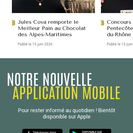
Jules Cova remporte le
Concours
Meilleur Pain au Chocolat
Pentecôte
des Alpes-Maritimes
du-Rhône
Publié le 15 juin 2026
Publié le 15 jui
NOTRE NOUVELLE
APPLICATION MOBILE
Confédération Nationale
Pour rester informé au quotidien ! Bientôt
Boulanger de France
disponible sur Apple
Les Nouvelles de la Boulangerie-Pâtisserie Française