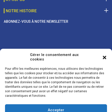
NOTRE HISTOIRE
ABONNEZ-VOUS À NOTRE NEWSLETTER
Gérer le consentement aux
cookies
Pour offrir les meilleures expériences, nous utilisons des technologies
telles que les cookies pour stocker et/ou accéder aux informations des
appareils. Le fait de consentir à ces technologies nous permettra de
traiter des données telles que le comportement de navigation ou les
Vos coordonnées sont uniquement utilisées pour vous envoyer des
identifiants uniques sur ce site. Le fait de ne pas consentir ou de retirer
lettres d'information sur nos activités. Vous pouvez à tout moment
son consentement peut avoir un effet négatif sur certaines
utiliser le lien de désinscription figurant dans la lettre d'information.
caractéristiques et fonctions.
Accepter
© LES NOUVELLES DE LA BOULANGERIE - Tous droits réservés - Réalisation :