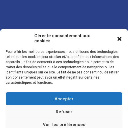
Gérer le consentement aux
cookies
Pour offrir les meilleures expériences, nous utilisons des technologies
telles que les cookies pour stocker et/ou accéder aux informations des
appareils. Le fait de consentir à ces technologies nous permettra de
traiter des données telles que le comportement de navigation ou les
Vos coordonnées sont uniquement utilisées pour vous envoyer des
identifiants uniques sur ce site. Le fait de ne pas consentir ou de retirer
lettres d'information sur nos activités. Vous pouvez à tout moment
son consentement peut avoir un effet négatif sur certaines
utiliser le lien de désinscription figurant dans la lettre d'information.
caractéristiques et fonctions.
Accepter
© LES NOUVELLES DE LA BOULANGERIE - Tous droits réservés - Réalisation :
Josh Digital
Refuser
Plan du site
Mentions légales
Conditions de vente
Politique de confidentialité et de cookies
Voir les préférences