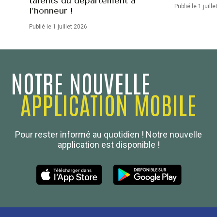
talents du département à
Publié le 1 juill
l’honneur !
Publié le 1 juillet 2026
NOTRE NOUVELLE
APPLICATION MOBILE
Confédération Nationale
Pour rester informé au quotidien ! Notre nouvelle
Boulanger de France
application est disponible !
Les Nouvelles de la Boulangerie-Pâtisserie Française
27, av d’Eylau - 75782 Paris Cédex 16
Tél :
01 53 70 16 25
Qui sommes-nous
sotal@boulangerie.org