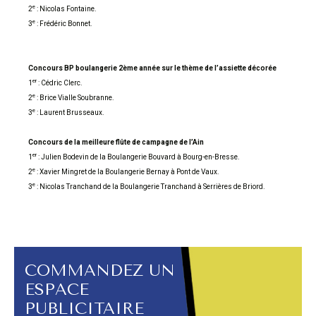
e
2
: Nicolas Fontaine.
e
3
: Frédéric Bonnet.
Concours BP boulangerie 2ème année sur le thème de l’assiette décorée
er
1
: Cédric Clerc.
e
2
: Brice Vialle Soubranne.
e
3
: Laurent Brusseaux.
Concours de la meilleure flûte de campagne de l’Ain
er
1
: Julien Bodevin de la Boulangerie Bouvard à Bourg-en-Bresse.
e
2
: Xavier Mingret de la Boulangerie Bernay à Pont de Vaux.
e
3
: Nicolas Tranchand de la Boulangerie Tranchand à Serrières de Briord.
COMMANDEZ UN
ESPACE
PUBLICITAIRE