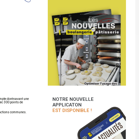
NOTRE NOUVELLE
compte dorénavant une
vec 300 points de
APPLICATON
EST DISPONIBLE !
s actions communes.