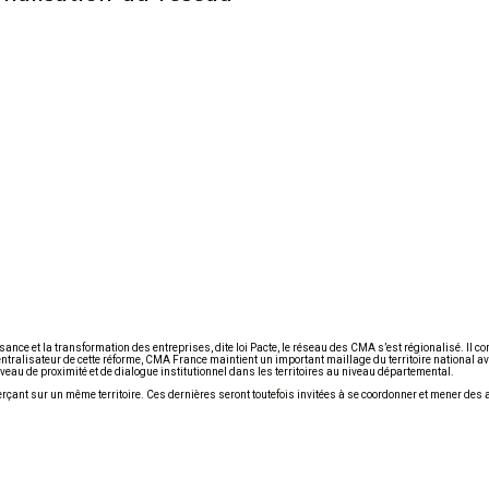
ssance et la transformation des entreprises, dite loi Pacte, le réseau des CMA s’est régionalisé. Il 
tralisateur de cette réforme, CMA France maintient un important maillage du territoire national a
veau de proximité et de dialogue institutionnel dans les territoires au niveau départemental.
xerçant sur un même territoire. Ces dernières seront toutefois invitées à se coordonner et mener de