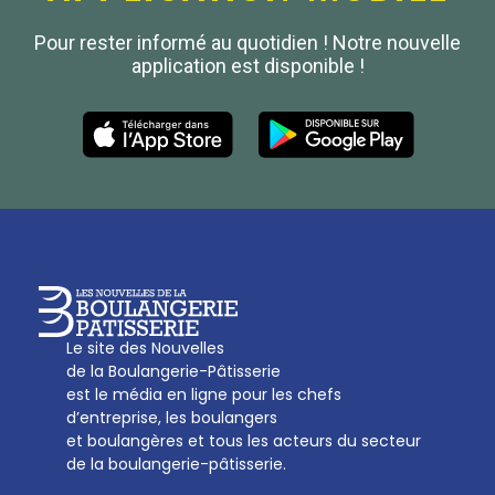
Confédération Nationale
Pour rester informé au quotidien ! Notre nouvelle
Boulanger de France
application est disponible !
Les Nouvelles de la Boulangerie-Pâtisserie Française
27, av d’Eylau - 75782 Paris Cédex 16
Tél :
01 53 70 16 25
Qui sommes-nous
sotal@boulangerie.org
Le site des Nouvelles
de la Boulangerie-Pâtisserie
est le média en ligne pour les chefs
d’entreprise, les boulangers
et boulangères et tous les acteurs du secteur
de la boulangerie-pâtisserie.