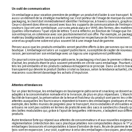
Un outil de communication
Un emballage a pour vocation première de protéger un produit et d’aider à son transport. M
aussi un élément de la stratégie marketing car il est porteur de l’image de marque du com
packaging, le client doit immédiatement identifier l’entreprise, à travers couleurs, graphi
Ceux-ci doivent donc être en accord avec tous les supports de communication de l’entrepri
couleurs (qui ont une symbolique,
voir notre article dans le n°899
), des formes, des matières
(quelles informations ? quel style de lettres ?) est à réfléchir, en fonction de l’image que l’
son entreprise, en cohérence avec son positionnement et son offre. Par exemple, un packag
matériau biodégradable sera associé à une entreprise respectueuse de l’environnement ; 
unie et au graphisme sobre est plus souvent lié à une image haut de gamme.
Pensez aussi que les produits emballés seront peut-être offerts à des personnes qui ne c
boutique. L’emballage est alors un support publicitaire, susceptible de capter de nouveaux
raison, personnaliser son emballage avec un logo ou une signature est préférable.
On pourrait croire qu’en boulangerie-pâtisserie, le packaging n’est pas le premier critère q
d’achat, les produits étant le plus souvent présentés en vitrine sans emballage. Pourtant, 
tels les pré-emballés et les produits cadeaux échappent à ce principe. Dans un écrin trav
transparent qui dévoile le produit (boîtes cristal ou bocaux, selon la tendance actuelle), ch
macarons susciteront davantage les achats d’impulsion.
Attentes et tendances
Sur un plan technique, les emballages en boulangerie-pâtisserie et snacking se doivent au
adaptés à la consommation nomade et à la livraison, de plus en plus répandues. L’étanchéit
facilité de transport, la préservation de la tenue et fraîcheur du produit sont parmi les crit
attentes auxquelles les fournisseurs répondent à travers des emballages pratiques et mu
exemple, des boîtes munies de poignées pour le transport, micro-ondables et utilisables e
artisans ne sont pas oubliés en termes de praticité avec des sacs à sandwichs chauds qu
des boîtes modulables qui, grâce à l’ajout de languettes intérieures, s’adaptent aux différe
produits.
Autre tendance forte qui répond aux attentes de consommateurs et aux nouvelles exigence
er
réglementation (interdiction des sacs plastique jetables non compostables depuis le 1
j
emballages biosourcés et compostables à base d’amidon de maïs, fécule de pomme de ter
bois sont en expansion. Leur coût, supérieur à celui des emballages classiques, peut cepe