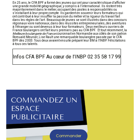
En 25 ans, le CFA BPF a formé des jeunes qui ont pour caractéristique d’afficher
une grande mobilité géographique, y compris à l’international. Ils restent très
majoritairement dans le métier, occupant des postes à responsabilités ou
s’installant à leur propre compte. Ils gardent en souvenir leurs formateurs qui
ont contribué à leur insuffler la passion du métier et la rigueur du travail fait
dans les règles de l’art. Beaucoup de jeunes se sont illustrés dans des concours
régionaux voire nationaux, dans des réussites entrepreneuriales, des aventures
à l’étranger ou sont devenus à leur tour formateurs. Deux meilleurs ouvriers de
France boulangers ont fait leurs premiers pas au CFA BPF. Et tout récemment, la
Meilleure boulangerie de France
couronnait en Normandie aux côtés de son patron
Romuald Meunier, Lise Rault une remarquable boulangère passée par le CFA
BPF dès 2003. Tous deux avaient ensuite préparé leur BM à l’INBP. Félicitations
à tous ces talents.
Infos CFA BPF Au cœur de l’INBP 02 35 58 17 99
COMMANDEZ UN
ESPACE
PUBLICITAIRE
Commander