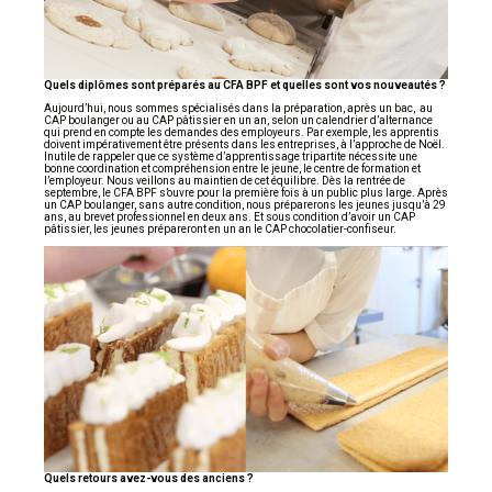
Quels diplômes sont préparés au CFA BPF et quelles sont vos nouveautés ?
Aujourd’hui, nous sommes spécialisés dans la préparation, après un bac, au
CAP boulanger ou au CAP pâtissier en un an, selon un calendrier d’alternance
qui prend en compte les demandes des employeurs. Par exemple, les apprentis
doivent impérativement être présents dans les entreprises, à l’approche de Noël.
Inutile de rappeler que ce système d’apprentissage tripartite nécessite une
bonne coordination et compréhension entre le jeune, le centre de formation et
l’employeur. Nous veillons au maintien de cet équilibre. Dès la rentrée de
septembre, le CFA BPF s’ouvre pour la première fois à un public plus large. Après
un CAP boulanger, sans autre condition, nous préparerons les jeunes jusqu’à 29
ans, au brevet professionnel en deux ans. Et sous condition d’avoir un CAP
pâtissier, les jeunes prépareront en un an le CAP chocolatier-confiseur.
Quels retours avez-vous des anciens ?