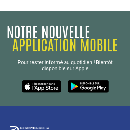
NOTRE NOUVELLE
APPLICATION MOBILE
Confédération Nationale
Pour rester informé au quotidien ! Bientôt
Boulanger de France
disponible sur Apple
Les Nouvelles de la Boulangerie-Pâtisserie Française
27, av d’Eylau - 75782 Paris Cédex 16
Tél :
01 53 70 16 25
Qui sommes-nous
sotal@boulangerie.org