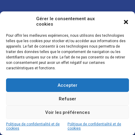
Gérer le consentement aux
cookies
Pour offrir les meilleures expériences, nous utilisons des technologies
telles que les cookies pour stocker et/ou accéder aux informations des
appareils. Le fait de consentir à ces technologies nous permettra de
traiter des données telles que le comportement de navigation ou les
Vos coordonnées sont uniquement utilisées pour vous envoyer des
identifiants uniques sur ce site. Le fait de ne pas consentir ou de retirer
lettres d'information sur nos activités. Vous pouvez à tout moment
son consentement peut avoir un effet négatif sur certaines
utiliser le lien de désinscription figurant dans la lettre d'information.
caractéristiques et fonctions.
Accepter
© LES NOUVELLES DE LA BOULANGERIE - Tous droits réservés - Réalisation :
Josh Digital
Refuser
Plan du site
Mentions légales
Conditions de vente
Politique de confidentialité et de cookies
Voir les préférences
Politique de confidentialité et de
Politique de confidentialité et de
cookies
cookies