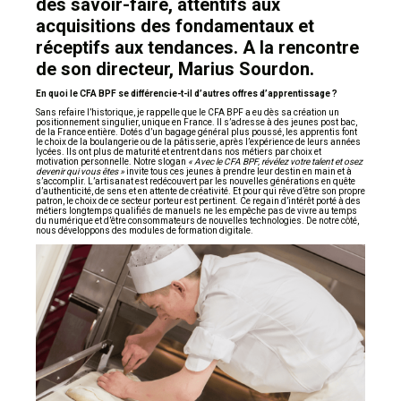
des savoir-faire, attentifs aux
acquisitions des fondamentaux et
réceptifs aux tendances. A la rencontre
de son directeur, Marius Sourdon.
En quoi le CFA BPF se différencie-t-il d’autres offres d’apprentissage ?
Sans refaire l’historique, je rappelle que le CFA BPF a eu dès sa création un
positionnement singulier, unique en France. Il s’adresse à des jeunes post bac,
de la France entière. Dotés d’un bagage général plus poussé, les apprentis font
le choix de la boulangerie ou de la pâtisserie, après l’expérience de leurs années
lycées. Ils ont plus de maturité et entrent dans nos métiers par choix et
motivation personnelle. Notre slogan
« Avec le CFA BPF, révélez votre talent et osez
devenir qui vous êtes »
invite tous ces jeunes à prendre leur destin en main et à
s’accomplir. L’artisanat est redécouvert par les nouvelles générations en quête
d’authenticité, de sens et en attente de créativité. Et pour qui rêve d’être son propre
patron, le choix de ce secteur porteur est pertinent. Ce regain d’intérêt porté à des
métiers longtemps qualifiés de manuels ne les empêche pas de vivre au temps
du numérique et d’être consommateurs de nouvelles technologies. De notre côté,
nous développons des modules de formation digitale.