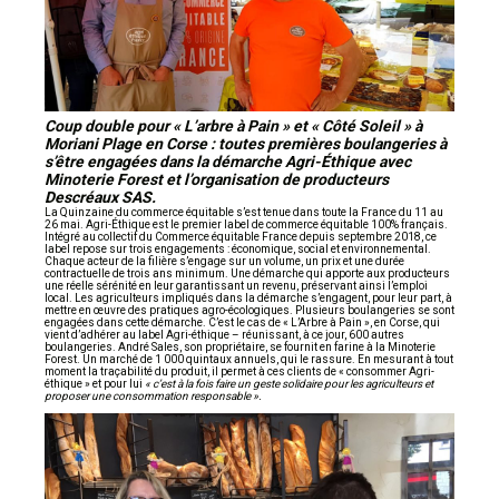
Coup double pour « L’arbre à Pain » et « Côté Soleil » à
Moriani Plage en Corse : toutes premières boulangeries à
s’être engagées dans la démarche Agri-Éthique avec
Minoterie Forest et l’organisation de producteurs
Descréaux SAS.
La Quinzaine du commerce équitable s’est tenue dans toute la France du 11 au
26 mai. Agri-Éthique est le premier label de commerce équitable 100% français.
Intégré au collectif du Commerce équitable France depuis septembre 2018, ce
label repose sur trois engagements : économique, social et environnemental.
Chaque acteur de la filière s’engage sur un volume, un prix et une durée
contractuelle de trois ans minimum. Une démarche qui apporte aux producteurs
une réelle sérénité en leur garantissant un revenu, préservant ainsi l’emploi
local. Les agriculteurs impliqués dans la démarche s’engagent, pour leur part, à
mettre en œuvre des pratiques agro-écologiques. Plusieurs boulangeries se sont
engagées dans cette démarche. C’est le cas de « L’Arbre à Pain », en Corse, qui
vient d’adhérer au label Agri-éthique – réunissant, à ce jour, 600 autres
boulangeries. André Sales, son propriétaire, se fournit en farine à la Minoterie
Forest. Un marché de 1 000 quintaux annuels, qui le rassure. En mesurant à tout
moment la traçabilité du produit, il permet à ces clients de « consommer Agri-
éthique » et pour lui
« c’est à la fois faire un geste solidaire pour les agriculteurs et
proposer une consommation responsable ».