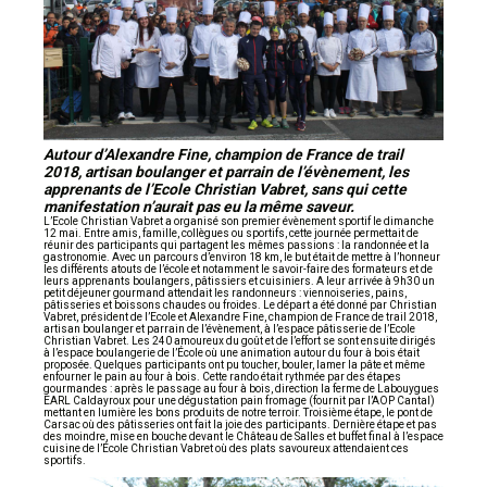
Autour d’Alexandre Fine, champion de France de trail
2018, artisan boulanger et parrain de l’évènement, les
apprenants de l’Ecole Christian Vabret, sans qui cette
manifestation n’aurait pas eu la même saveur.
L’Ecole Christian Vabret a organisé son premier évènement sportif le dimanche
12 mai. Entre amis, famille, collègues ou sportifs, cette journée permettait de
réunir des participants qui partagent les mêmes passions : la randonnée et la
gastronomie. Avec un parcours d’environ 18 km, le but était de mettre à l’honneur
les différents atouts de l’école et notamment le savoir-faire des formateurs et de
leurs apprenants boulangers, pâtissiers et cuisiniers. A leur arrivée à 9h30 un
petit déjeuner gourmand attendait les randonneurs : viennoiseries, pains,
pâtisseries et boissons chaudes ou froides. Le départ a été donné par Christian
Vabret, président de l’Ecole et Alexandre Fine, champion de France de trail 2018,
artisan boulanger et parrain de l’évènement, à l’espace pâtisserie de l’Ecole
Christian Vabret. Les 240 amoureux du goût et de l’effort se sont ensuite dirigés
à l’espace boulangerie de l’École où une animation autour du four à bois était
proposée. Quelques participants ont pu toucher, bouler, lamer la pâte et même
enfourner le pain au four à bois. Cette rando était rythmée par des étapes
gourmandes : après le passage au four à bois, direction la ferme de Labouygues
EARL Caldayroux pour une dégustation pain fromage (fournit par l’AOP Cantal)
mettant en lumière les bons produits de notre terroir. Troisième étape, le pont de
Carsac où des pâtisseries ont fait la joie des participants. Dernière étape et pas
des moindre, mise en bouche devant le Château de Salles et buffet final à l’espace
cuisine de l’École Christian Vabret où des plats savoureux attendaient ces
sportifs.