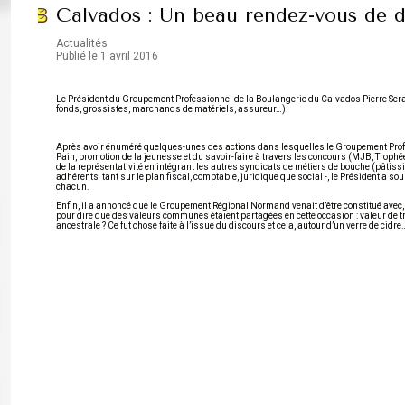
Calvados : Un beau rendez-vous de 
Actualités
Publié le 1 avril 2016
Le Président du Groupement Professionnel de la Boulangerie du Calvados Pierre Serai
fonds, grossistes, marchands de matériels, assureur…).
Après avoir énuméré quelques-unes des actions dans lesquelles le Groupement Profes
Pain, promotion de la jeunesse et du savoir-faire à travers les concours (MJB, Trophé
de la représentativité en intégrant les autres syndicats de métiers de bouche (pâtis
adhérents tant sur le plan fiscal, comptable, juridique que social -, le Président a souh
chacun.
Enfin, il a annoncé que le Groupement Régional Normand venait d’être constitué avec, 
pour dire que des valeurs communes étaient partagées en cette occasion : valeur de trav
ancestrale ? Ce fut chose faite à l’issue du discours et cela, autour d’un verre de c