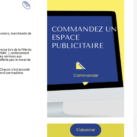
COMMANDEZ UN
(meuniers, marchands de
ESPACE
PUBLICITAIRE
esse lors de la Fête du
AVENAY…), renforcement
des services aux
’affecte pas le moral de
. Chacun s’est accordé
nt d’une tradition
Commander
S'abonner