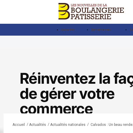
Actualités
Rencontre avec…
Ju
/
/
/
Calvados : Un beau rende
Accueil
Actualités
Actualités nationales