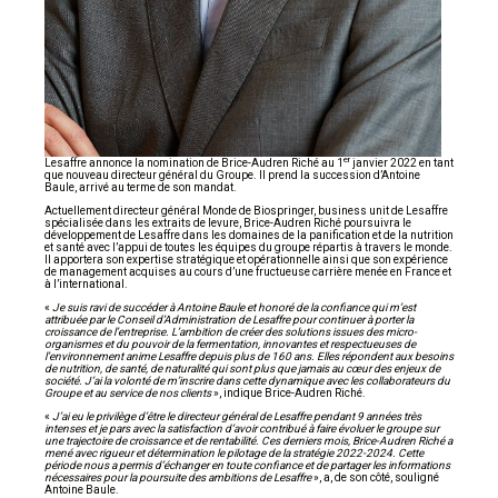
er
Lesaffre annonce la nomination de Brice-Audren Riché au 1
janvier 2022 en tant
que nouveau directeur général du Groupe. Il prend la succession d’Antoine
Baule, arrivé au terme de son mandat.
Actuellement directeur général Monde de Biospringer, business unit de Lesaffre
spécialisée dans les extraits de levure, Brice-Audren Riché poursuivra le
développement de Lesaffre dans les domaines de la panification et de la nutrition
et santé avec l’appui de toutes les équipes du groupe répartis à travers le monde.
Il apportera son expertise stratégique et opérationnelle ainsi que son expérience
de management acquises au cours d’une fructueuse carrière menée en France et
à l’international.
«
Je suis ravi de succéder à Antoine Baule et honoré de la confiance qui m’est
attribuée par le Conseil d’Administration de Lesaffre pour continuer à porter la
croissance de l’entreprise. L’ambition de créer des solutions issues des micro-
organismes et du pouvoir de la fermentation, innovantes et respectueuses de
l’environnement anime Lesaffre depuis plus de 160 ans. Elles répondent aux besoins
de nutrition, de santé, de naturalité qui sont plus que jamais au cœur des enjeux de
société. J’ai la volonté de m’inscrire dans cette dynamique avec les collaborateurs du
Groupe et au service de nos clients
», indique Brice-Audren Riché.
«
J’ai eu le privilège d’être le directeur général de Lesaffre pendant 9 années très
intenses et je pars avec la satisfaction d’avoir contribué à faire évoluer le groupe sur
une trajectoire de croissance et de rentabilité. Ces derniers mois, Brice-Audren Riché a
mené avec rigueur et détermination le pilotage de la stratégie 2022-2024. Cette
période nous a permis d’échanger en toute confiance et de partager les informations
nécessaires pour la poursuite des ambitions de Lesaffre
», a, de son côté, souligné
Antoine Baule.