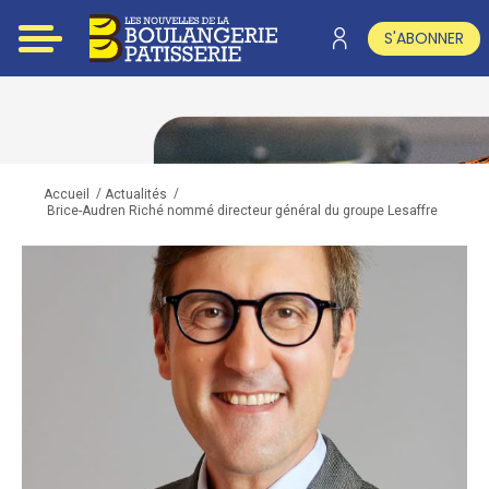
S'ABONNER
/
/
Accueil
Actualités
Brice-Audren Riché nommé directeur général du groupe Lesaffre