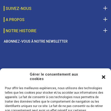
SUIVEZ-NOUS
A PROPOS
NOTRE HISTOIRE
ABONNEZ-VOUS À NOTRE NEWSLETTER
Gérer le consentement aux
cookies
Pour offrir les meilleures expériences, nous utilisons des technologies
telles que les cookies pour stocker et/ou accéder aux informations des
appareils. Le fait de consentir à ces technologies nous permettra de
traiter des données telles que le comportement de navigation ou les
Vos coordonnées sont uniquement utilisées pour vous envoyer des
identifiants uniques sur ce site. Le fait de ne pas consentir ou de retirer
lettres d'information sur nos activités. Vous pouvez à tout moment
son consentement peut avoir un effet négatif sur certaines