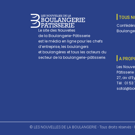
TOUS N
Confédéra
Le site des Nouvelles
Boulanger
de la Boulangerie-Pâtisserie
est le média en ligne pour les chefs
d’entreprise, les boulangers
et boulangères et tous les acteurs du
secteur de la boulangerie-pâtisserie.
A PROP
Les Nouve
Pâtisserie
27, av d’E
Tél :
01 53 
sotal@bou
© LES NOUVELLES DE LA BOULANGERIE - Tous droits réservés - R