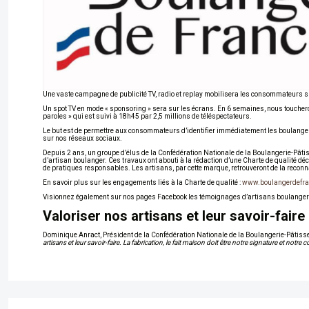
Une vaste campagne de publicité TV, radio et replay mobilisera les consommateurs 
Un spot TV en mode « sponsoring » sera sur les écrans. En 6 semaines, nous touchero
paroles » qui est suivi à 18h45 par 2,5 millions de téléspectateurs.
Le but est de permettre aux consommateurs d’identifier immédiatement les boulanger
sur nos réseaux sociaux.
Depuis 2 ans, un groupe d’élus de la Confédération Nationale de la Boulangerie-Pâtiss
d’artisan boulanger. Ces travaux ont abouti à la rédaction d’une Charte de qualité déc
de pratiques responsables. Les artisans, par cette marque, retrouveront de la recon
En savoir plus sur les engagements liés à la Charte de qualité :
www.boulangerdefra
Visionnez également sur nos pages Facebook les témoignages d’artisans boulangers q
Valoriser nos artisans et leur savoir-faire
Dominique Anract, Président de la Confédération Nationale de la Boulangerie-Pâtisse
artisans et leur savoir-faire. La fabrication, le fait maison doit être notre signature et notre 