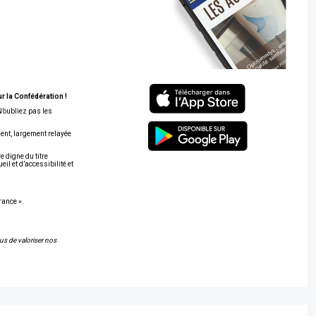
 la Confédération !
N’oubliez pas les
ent, largement relayée
e digne du titre
il et d’accessibilité et
rance ».
us de valoriser nos