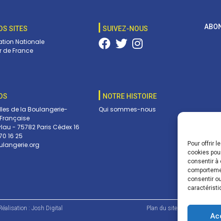
ABON
OS SITES
SUIVEZ-NOUS
tion Nationale
 de France
OS
NOTRE HISTOIRE
lles de la Boulangerie-
Qui sommes-nous
 Française
ylau - 75782 Paris Cédex 16
70 16 25
Pour offrir 
langerie.org
cookies pour
Vos c
consentir à 
envoy
comportement
pouve
consentir ou
dans 
caractéristi
éalisation :
Josh Digital
Plan du site
Mentions lé
Ac