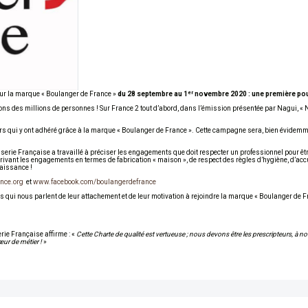
er
sur la marque « Boulanger de France »
du 28 septembre au 1
novembre 2020 : une première pour
ns des millions de personnes ! Sur France 2 tout d’abord, dans l’émission présentée par Nagui, « 
s qui y ont adhéré grâce à la marque « Boulanger de France ». Cette campagne sera, bien évidemm
erie Française a travaillé à préciser les engagements que doit respecter un professionnel pour êtr
rivant les engagements en termes de fabrication « maison », de respect des règles d’hygiène, d’accue
naissance !
nce.org
et
www.facebook.com/boulangerdefrance
ui nous parlent de leur attachement et de leur motivation à rejoindre la marque « Boulanger de F
rie Française affirme : «
Cette Charte de qualité est vertueuse ; nous devons être les prescripteurs, à no
cœur de métier !
»