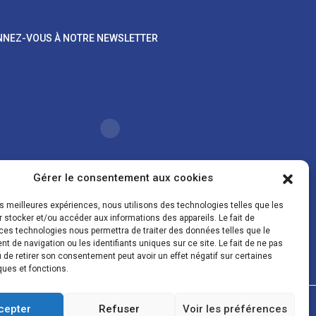
NEZ-VOUS À NOTRE NEWSLETTER
Gérer le consentement aux cookies
les meilleures expériences, nous utilisons des technologies telles que les
 stocker et/ou accéder aux informations des appareils. Le fait de
oordonnées sont uniquement utilisées pour vous
ces technologies nous permettra de traiter des données telles que le
er des lettres d'information sur nos activités. Vous
 de navigation ou les identifiants uniques sur ce site. Le fait de ne pas
z à tout moment utiliser le lien de désinscription figurant
 de retirer son consentement peut avoir un effet négatif sur certaines
la lettre d'information.
ques et fonctions.
gales
Conditions de vente
Politique de confidentialité et de cookies
cepter
Refuser
Voir les préférences