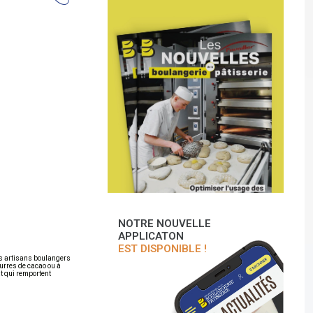
NOTRE NOUVELLE
APPLICATON
EST DISPONIBLE !
les artisans boulangers
eurres de cacao ou à
at qui remportent