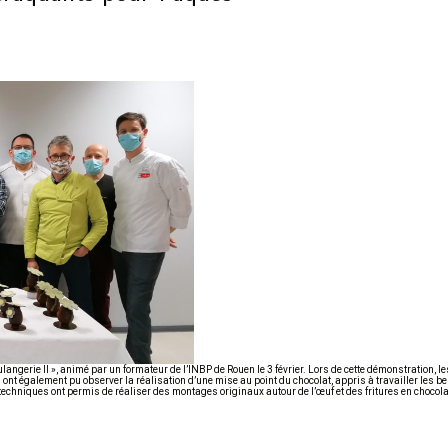
angerie II », animé par un formateur de l’INBP de Rouen le 3 février. Lors de cette démonstration, 
nt également pu observer la réalisation d’une mise au point du chocolat, appris à travailler les b
techniques ont permis de réaliser des montages originaux autour de l’œuf et des fritures en chocol