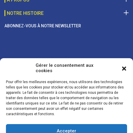
NOTRE HISTOIRE
ABONNEZ-VOUS À NOTRE NEWSLETTER
Gérer le consentement aux
cookies
Pour offrir les meilleures expériences, nous utilisons des technologies
telles que les cookies pour stocker et/ou accéder aux informations des
appareils. Le fait de consentir à ces technologies nous permettra de
traiter des données telles que le comportement de navigation ou les
Vos coordonnées sont uniquement utilisées pour vous envoyer des
identifiants uniques sur ce site. Le fait de ne pas consentir ou de retirer
lettres d'information sur nos activités. Vous pouvez à tout moment
son consentement peut avoir un effet négatif sur certaines
utiliser le lien de désinscription figurant dans la lettre d'information.
caractéristiques et fonctions.
Accepter
© LES NOUVELLES DE LA BOULANGERIE - Tous droits réservés - Réalisation :