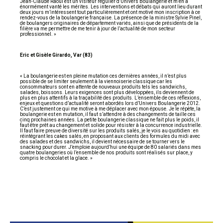
Jean-Claude Raoul est un visiteur régulier d’Univers Boulangerie et m’en a
énormément vanté les mérites. Les interventions et débats qui auront lieu durant
deux jours m’intéressent tout particulièrement et ont motivé mon inscription à ce
rendez-vous de la boulangerie française. La présence de la ministre Sylvie Pinel,
de boulangers originaires de département variés, ainsi que de présidents de la
filière va me permettre de me tenir à jour de l’actualité de mon secteur
professionnel. »
Eric et Gisèle Girardo, Var (83)
« La boulangerie est en pleine mutation ces dernières années, il n’est plus
possible de se limiter seulement à la viennoiserie classique car les
consommateurs sont en attente de nouveaux produits tels les sandwichs,
salades, boissons. Leurs exigences sont plus développées, ils deviennent de
plus en plus attentifs à la traçabilité des produits. L’ensemble de ces réflexions,
enjeux et questions d’actualité seront abordés lors d’Univers Boulangerie 2012.
C’est justement ce qui me motive à me déplacer avec mon épouse. Je le répète, la
boulangerie est en mutation, il faut s’attendre à des changements de taille ces
cinq prochaines années. La petite boulangerie classique ne fait plus le poids, il
faut être prêt au changement et solide pour résister à la concurrence industrielle.
Il faut faire preuve de diversité sur les produits salés, je le vois au quotidien : en
réintégrant les cakes salés, en proposant aux clients des formules du midi avec
des salades et des sandwichs, il devient nécessaire de se tourner vers le
snacking pour durer. J’emploie aujourd’hui une équipe de 80 salariés dans mes
quatre boulangeries où l’ensemble de nos produits sont réalisés sur place, y
compris le chocolat et la glace. »