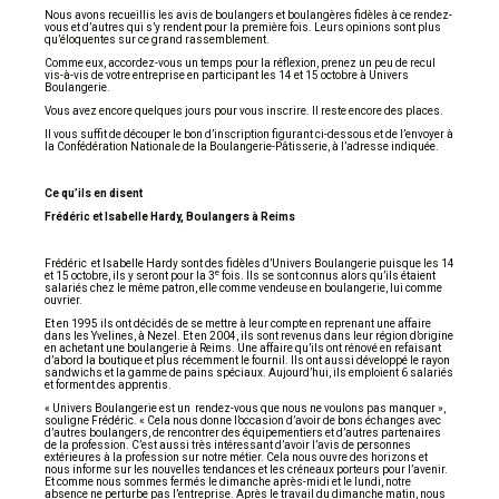
Nous avons recueillis les avis de boulangers et boulangères fidèles à ce rendez-
vous et d’autres qui s’y rendent pour la première fois. Leurs opinions sont plus
qu’éloquentes sur ce grand rassemblement.
Comme eux, accordez-vous un temps pour la réflexion, prenez un peu de recul
vis-à-vis de votre entreprise en participant les 14 et 15 octobre à Univers
Boulangerie.
Vous avez encore quelques jours pour vous inscrire. Il reste encore des places.
Il vous suffit de découper le bon d’inscription figurant ci-dessous et de l’envoyer à
la Confédération Nationale de la Boulangerie-Pâtisserie, à l’adresse indiquée.
Ce qu’ils en disent
Frédéric et Isabelle Hardy, Boulangers à Reims
Frédéric et Isabelle Hardy sont des fidèles d’Univers Boulangerie puisque les 14
e
et 15 octobre, ils y seront pour la 3
fois. Ils se sont connus alors qu’ils étaient
salariés chez le même patron, elle comme vendeuse en boulangerie, lui comme
ouvrier.
Et en 1995 ils ont décidés de se mettre à leur compte en reprenant une affaire
dans les Yvelines, à Nezel. Et en 2004, ils sont revenus dans leur région d’origine
en achetant une boulangerie à Reims. Une affaire qu’ils ont rénové en refaisant
d’abord la boutique et plus récemment le fournil. Ils ont aussi développé le rayon
sandwichs et la gamme de pains spéciaux. Aujourd’hui, ils emploient 6 salariés
et forment des apprentis.
« Univers Boulangerie est un rendez-vous que nous ne voulons pas manquer »,
souligne Frédéric. « Cela nous donne l’occasion d’avoir de bons échanges avec
d’autres boulangers, de rencontrer des équipementiers et d’autres partenaires
de la profession. C’est aussi très intéressant d’avoir l’avis de personnes
extérieures à la profession sur notre métier. Cela nous ouvre des horizons et
nous informe sur les nouvelles tendances et les créneaux porteurs pour l’avenir.
Et comme nous sommes fermés le dimanche après-midi et le lundi, notre
absence ne perturbe pas l’entreprise. Après le travail du dimanche matin, nous