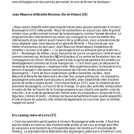
nous échappons en laissant au personnel, le soin de fermer la boutique ».
Jean-Maurice et Mireille Monnier, Ille-et-Vilaine (35)
« Nous avons modifié notre planning de travail pour pouvoir participer à Univers
Boulangerie 2012 cette année. Nous ne souhaitions en aucun cas rater le grand
rendez-vous professionnel annuel de la boulangerie, comme l’année dernière. Le
programme des interventions du salon, qui conjugue la vision du métier des
intervenants et qui met en avant l’avenir de la profession, nous a donné envie de
nous déplacer avec mon épouse et co-gérante Mireille. » Passionné par son
métier et amoureux du bon pain, Jean-Maurice rêvait depuis longtemps de
remettre « la main à la pâte ». « La boulangerie est un domaine que je maîtrise »,
dit-il. « Boulanger de métier, j’ai eu l’occasion de suivre un parcours riche et varié
comme commercial, technicien R&D et directeur d’un centre de formation chez les
Compagnons du Devoir. Mireille, quant à elle, a participé pendant dix années au
développement commercial d’une marque bio. « C’est ainsi que j’ai découvert le
monde de la boulangerie », explique-t-elle. Mon expérience dans la meunerie m’a
permis d’acquérir une bonne connaissance des farines et des produits de
boulangerie. » Forts de leurs expériences professionnelles variées, Jean-
Maurice et Mireille décident alors de créer leur propre entreprise : un concept en
boulangerie artisanale liant plusieurs activités, avec l’objectif de créer d’autres
points de vente à moyen terme. C’est chose faite en 2012, avec la création de leur
première boulangerie, Le Fournil de la Grange. En plus des activités restauration
et salon de thé, le Fournil de la Grange propose à ses clients une partie « coin du
marché », à la suite de partenariats menés avec les producteurs locaux de fruits,
légumes, crèmes et œufs. L’entreprise tourne actuellement avec quatre apprentis
et une dizaine de salariés, elle recherche également un cuisinier pour la rentrée…
l’appel est lancé !
Eric Launay, Indre-et-Loire (37)
« C’est ma première participation à Univers Boulangerie cette année. Il faut dire
que les dates arrivent au bon moment cette année, je me suis arrangé pour être
en vacances à ce moment-là, et disponible pour me rendre au Futuroscope de
Poitiers. Le président de la fédération des boulangers-pâtissiers d’Indre-et-Loire,