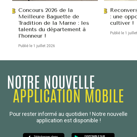
Concours 2026 de la
Reconvers
Meilleure Baguette de
: une oppo
Tradition de la Marne : les
cultiver !
talents du département à
Publié le 1 juill
l’honneur !
Publié le 1 juillet 2026
NOTRE NOUVELLE
APPLICATION MOBILE
Confédération Nationale
Pour rester informé au quotidien ! Notre nouvelle
Boulanger de France
application est disponible !
Les Nouvelles de la Boulangerie-Pâtisserie Française