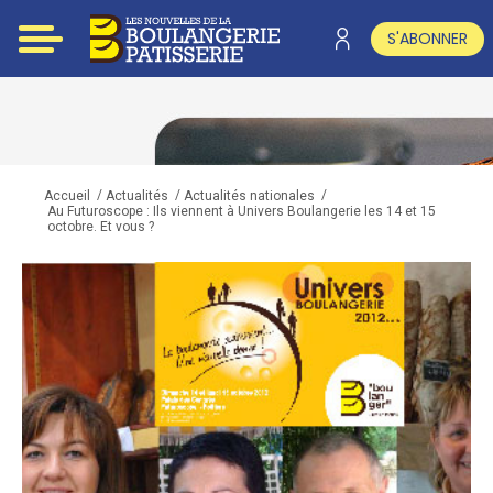
S'ABONNER
/
/
/
Accueil
Actualités
Actualités nationales
Au Futuroscope : Ils viennent à Univers Boulangerie les 14 et 15
octobre. Et vous ?