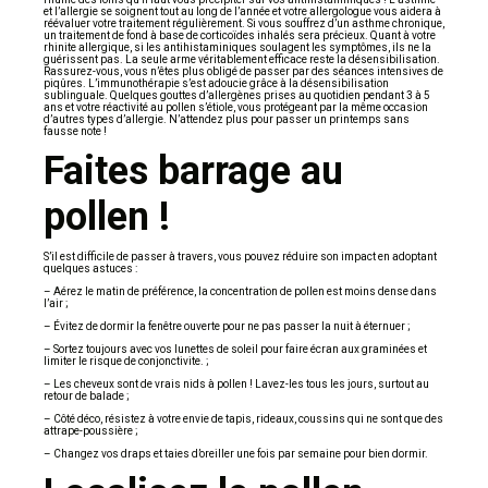
et l’allergie se soignent tout au long de l’année et votre allergologue vous aidera à
réévaluer votre traitement régulièrement. Si vous souffrez d’un asthme chronique,
un traitement de fond à base de corticoïdes inhalés sera précieux. Quant à votre
rhinite allergique, si les antihistaminiques soulagent les symptômes, ils ne la
guérissent pas. La seule arme véritablement efficace reste la désensibilisation.
Rassurez-vous, vous n’êtes plus obligé de passer par des séances intensives de
piqûres. L’immunothérapie s’est adoucie grâce à la désensibilisation
sublinguale. Quelques gouttes d’allergènes prises au quotidien pendant 3 à 5
ans et votre réactivité au pollen s’étiole, vous protégeant par la même occasion
d’autres types d’allergie. N’attendez plus pour passer un printemps sans
fausse note !
Faites barrage au
pollen !
S’il est difficile de passer à travers, vous pouvez réduire son impact en adoptant
quelques astuces :
– Aérez le matin de préférence, la concentration de pollen est moins dense dans
l’air ;
– Évitez de dormir la fenêtre ouverte pour ne pas passer la nuit à éternuer ;
– Sortez toujours avec vos lunettes de soleil pour faire écran aux graminées et
limiter le risque de conjonctivite. ;
– Les cheveux sont de vrais nids à pollen ! Lavez-les tous les jours, surtout au
retour de balade ;
– Côté déco, résistez à votre envie de tapis, rideaux, coussins qui ne sont que des
attrape-poussière ;
– Changez vos draps et taies d’oreiller une fois par semaine pour bien dormir.