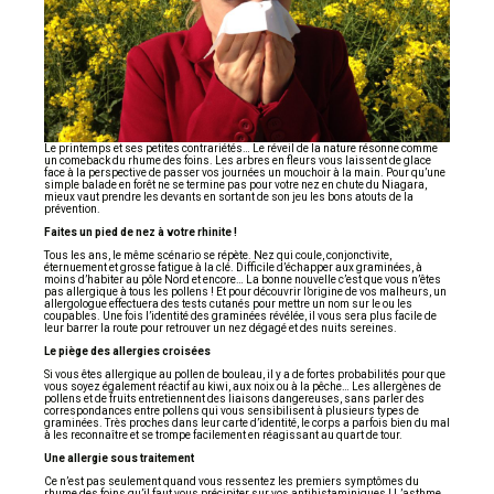
Le printemps et ses petites contrariétés… Le réveil de la nature résonne comme
un comeback du rhume des foins. Les arbres en fleurs vous laissent de glace
face à la perspective de passer vos journées un mouchoir à la main. Pour qu’une
simple balade en forêt ne se termine pas pour votre nez en chute du Niagara,
mieux vaut prendre les devants en sortant de son jeu les bons atouts de la
prévention.
Faites un pied de nez à votre rhinite !
Tous les ans, le même scénario se répète. Nez qui coule, conjonctivite,
éternuement et grosse fatigue à la clé. Difficile d’échapper aux graminées, à
moins d’habiter au pôle Nord et encore… La bonne nouvelle c’est que vous n’êtes
pas allergique à tous les pollens ! Et pour découvrir l’origine de vos malheurs, un
allergologue effectuera des tests cutanés pour mettre un nom sur le ou les
coupables. Une fois l’identité des graminées révélée, il vous sera plus facile de
leur barrer la route pour retrouver un nez dégagé et des nuits sereines.
Le piège des allergies croisées
Si vous êtes allergique au pollen de bouleau, il y a de fortes probabilités pour que
vous soyez également réactif au kiwi, aux noix ou à la pêche… Les allergènes de
pollens et de fruits entretiennent des liaisons dangereuses, sans parler des
correspondances entre pollens qui vous sensibilisent à plusieurs types de
graminées. Très proches dans leur carte d’identité, le corps a parfois bien du mal
à les reconnaître et se trompe facilement en réagissant au quart de tour.
Une allergie sous traitement
Ce n’est pas seulement quand vous ressentez les premiers symptômes du
rhume des foins qu’il faut vous précipiter sur vos antihistaminiques ! L’asthme