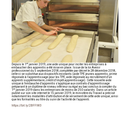
er
Depuis le 1
janvier 2019, une aide unique pour inciter les entreprises à
embaucher des apprentis a été mise en place. Issue de la loi Avenir
professionnel du 5 septembre 2018, complétée par décret le 28 décembre 2018,
celle-ci se substitue aux dispositifs existants (aide TPE jeunes apprentis, prime
régionale à l’apprentissage pour les TPE, aide régionale au recrutement d’un
apprenti supplémentaire, crédit d’impôt apprentissage). Cette nouvelle aide
unique à l’embauche d’apprentis s’applique aux contrats d’apprentissage
préparant à un diplôme de niveau inférieur ou égal au bac conclus à compter du
er
1
janvier 2019 dans les entreprises de moins de 250 salariés. Dans un article
publié sur son site internet le 15 janvier 2019, le ministère du Travail a précisé
notamment les modalités d’attribution et de versement de cette aide unique, ainsi
que les formalités au titre du suivi de l’activité de l’apprenti.
https://bit.ly/2BFFIW3