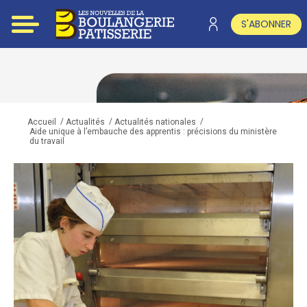
S'ABONNER
/
/
/
Accueil
Actualités
Actualités nationales
Aide unique à l’embauche des apprentis : précisions du ministère
du travail