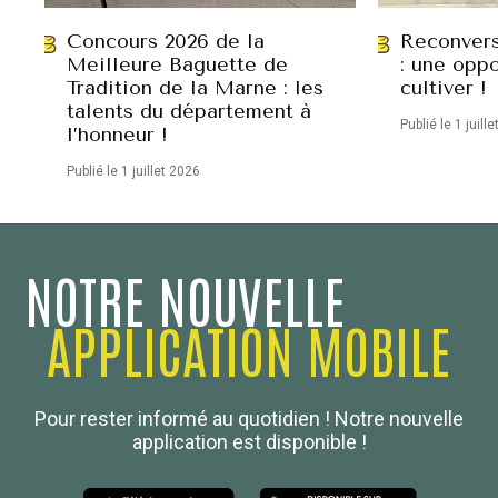
Concours 2026 de la
Reconvers
Meilleure Baguette de
: une oppo
Tradition de la Marne : les
cultiver !
talents du département à
Publié le 1 juill
l’honneur !
Publié le 1 juillet 2026
NOTRE NOUVELLE
APPLICATION MOBILE
Confédération Nationale
Pour rester informé au quotidien ! Notre nouvelle
Boulanger de France
application est disponible !