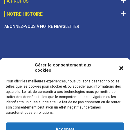
A PROPOS
NOTRE HISTOIRE
ABONNEZ-VOUS À NOTRE NEWSLETTER
Gérer le consentement aux
cookies
Pour offrir les meilleures expériences, nous utilisons des technologies
telles que les cookies pour stocker et/ou accéder aux informations des
appareils. Le fait de consentir à ces technologies nous permettra de
traiter des données telles que le comportement de navigation ou les
Vos coordonnées sont uniquement utilisées pour vous envoyer des
identifiants uniques sur ce site. Le fait de ne pas consentir ou de retirer
lettres d'information sur nos activités. Vous pouvez à tout moment
son consentement peut avoir un effet négatif sur certaines
utiliser le lien de désinscription figurant dans la lettre d'information.
caractéristiques et fonctions.
Accepter