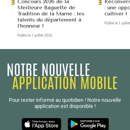
Concours 2026 de la
Reconvers
Meilleure Baguette de
: une oppo
Tradition de la Marne : les
cultiver !
talents du département à
Publié le 1 juill
l’honneur !
Publié le 1 juillet 2026
NOTRE NOUVELLE
APPLICATION MOBILE
Confédération Nationale
Pour rester informé au quotidien ! Notre nouvelle
Boulanger de France
application est disponible !
Les Nouvelles de la Boulangerie-Pâtisserie Française
27, av d’Eylau - 75782 Paris Cédex 16