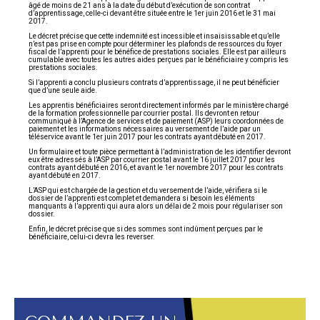
âgé de moins de 21 ans à la date du début d’exécution de son contrat
d’apprentissage, celle-ci devant être située entre le 1er juin 2016 et le 31 mai
2017.
Le décret précise que cette indemnité est incessible et insaisissable et qu’elle
n’est pas prise en compte pour déterminer les plafonds de ressources du foyer
fiscal de l’apprenti pour le bénéfice de prestations sociales. Elle est par ailleurs
cumulable avec toutes les autres aides perçues par le bénéficiaire y compris les
prestations sociales.
Si l’apprenti a conclu plusieurs contrats d’apprentissage, il ne peut bénéficier
que d’une seule aide.
Les apprentis bénéficiaires seront directement informés par le ministère chargé
de la formation professionnelle par courrier postal. Ils devront en retour
communiqué à l’Agence de services et de paiement (ASP) leurs coordonnées de
paiement et les informations nécessaires au versement de l’aide par un
téléservice avant le 1er juin 2017 pour les contrats ayant débuté en 2017.
Un formulaire et toute pièce permettant à l’administration de les identifier devront
eux être adressés à l’ASP par courrier postal avant le 16 juillet 2017 pour les
contrats ayant débuté en 2016, et avant le 1er novembre 2017 pour les contrats
ayant débuté en 2017.
L’ASP qui est chargée de la gestion et du versement de l’aide, vérifiera si le
dossier de l’apprenti est complet et demandera si besoin les éléments
manquants à l’apprenti qui aura alors un délai de 2 mois pour régulariser son
dossier.
Enfin, le décret précise que si des sommes sont indûment perçues par le
bénéficiaire, celui-ci devra les reverser.