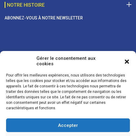
NOTRE HISTOIRE
ABONNEZ-VOUS À NOTRE NEWSLETTER
Gérer le consentement aux
cookies
Pour offrir les meilleures expériences, nous utilisons des technologies
telles que les cookies pour stocker et/ou accéder aux informations des
appareils. Le fait de consentir à ces technologies nous permettra de
traiter des données telles que le comportement de navigation ou les
Vos coordonnées sont uniquement utilisées pour vous envoyer des
identifiants uniques sur ce site. Le fait de ne pas consentir ou de retirer
lettres d'information sur nos activités. Vous pouvez à tout moment
son consentement peut avoir un effet négatif sur certaines
utiliser le lien de désinscription figurant dans la lettre d'information.
caractéristiques et fonctions.
Accepter
© LES NOUVELLES DE LA BOULANGERIE - Tous droits réservés - Réalisation :
Josh Digital