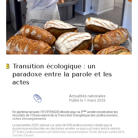
Transition écologique : un
paradoxe entre la parole et les
actes
Actualités nationales
Publié le 1 mars 2026
ème
En partenariat avec l’IFOP, ENGIE dévoile pour la 3
année consécutive les
résultats de l’Observatoire de la Transition Énergétique des professionnels,
riches d’enseignements.
Le baromètre 2025 réalisé sur près de 900 professionnels révèle que la
dynamique enclenchée ces dernières années se poursuit mais tend à ralentir :
57 % des professionnels ont réduit leur consommation l’hiver dernier contre 66 %
l’année d’avant.