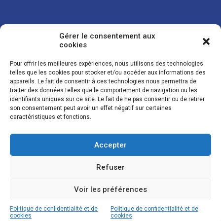
Gérer le consentement aux
cookies
Pour offrir les meilleures expériences, nous utilisons des technologies
telles que les cookies pour stocker et/ou accéder aux informations des
appareils. Le fait de consentir à ces technologies nous permettra de
traiter des données telles que le comportement de navigation ou les
Vos coordonnées sont uniquement utilisées pour vous envoyer des
identifiants uniques sur ce site. Le fait de ne pas consentir ou de retirer
lettres d'information sur nos activités. Vous pouvez à tout moment
son consentement peut avoir un effet négatif sur certaines
utiliser le lien de désinscription figurant dans la lettre d'information.
caractéristiques et fonctions.
Accepter
© LES NOUVELLES DE LA BOULANGERIE - Tous droits réservés - Réalisation :
Josh Digital
Refuser
Plan du site
Mentions légales
Conditions de vente
Politique de confidentialité et de cookies
Voir les préférences
Politique de confidentialité et de
Politique de confidentialité et de
cookies
cookies