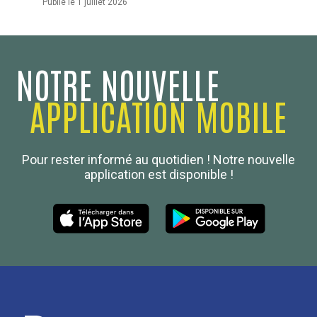
Publié le 1 juillet 2026
NOTRE NOUVELLE
APPLICATION MOBILE
Confédération Nationale
Pour rester informé au quotidien ! Notre nouvelle
Boulanger de France
application est disponible !
Les Nouvelles de la Boulangerie-Pâtisserie Française
27, av d’Eylau - 75782 Paris Cédex 16
Tél :
01 53 70 16 25
Qui sommes-nous
sotal@boulangerie.org