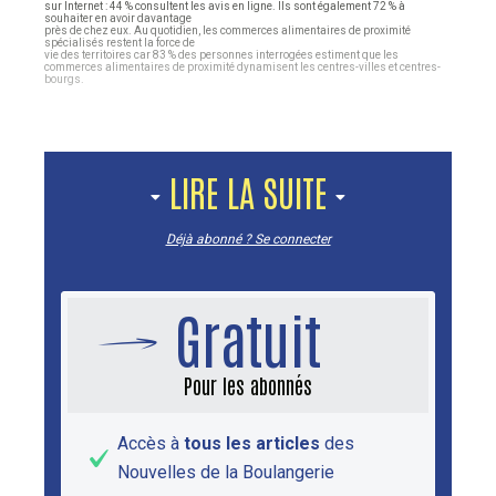
sur Internet : 44 % consultent les avis en ligne. Ils sont également 72 % à
souhaiter en avoir davantage
près de chez eux. Au quotidien, les commerces alimentaires de proximité
spécialisés restent la force de
vie des territoires car 83 % des personnes interrogées estiment que les
commerces alimentaires de proximité dynamisent les centres-villes et centres-
bourgs.
LIRE LA SUITE
Déjà abonné ? Se connecter
Gratuit
Pour les abonnés
Accès à
tous les articles
des
Nouvelles de la Boulangerie