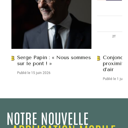
Serge Papin : « Nous sommes
Conjonctu
sur le pont ! »
proximité
d’air
Publié le 15 juin 2026
Publié le 1 juin
NOTRE NOUVELLE