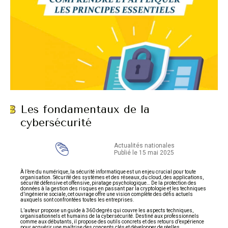
Les fondamentaux de la
cybersécurité
Actualités nationales
Publié le 15 mai 2025
À l’ère du numérique, la sécurité informatique est un enjeu crucial pour toute
organisation. Sécurité des systèmes et des réseaux, du cloud, des applications,
sécurité défensive et offensive, piratage psychologique… De la protection des
données à la gestion des risques en passant par la cryptologie et les techniques
d’ingénierie sociale, cet ouvrage offre une vision complète des défis actuels
auxquels sont confrontées toutes les entreprises.
L’auteur propose un guide à 360 degrés qui couvre les aspects techniques,
organisationnels et humains de la cybersécurité. Destiné aux professionnels
comme aux débutants, il propose des outils concrets et des retours d’expérience
pour acquérir une maîtrise des concepts clés et développer de réelles