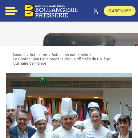
S'ABONNER
/
/
/
Accueil
Actualités
Actualités nationales
Le Cordon Bleu Paris reçoit la plaque officielle du Collège
Culinaire de France