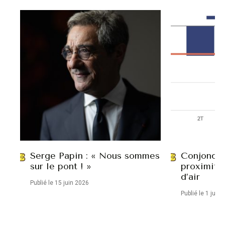
Serge Papin : « Nous sommes
Conjonctu
sur le pont ! »
proximité
d’air
Publié le 15 juin 2026
Publié le 1 juin