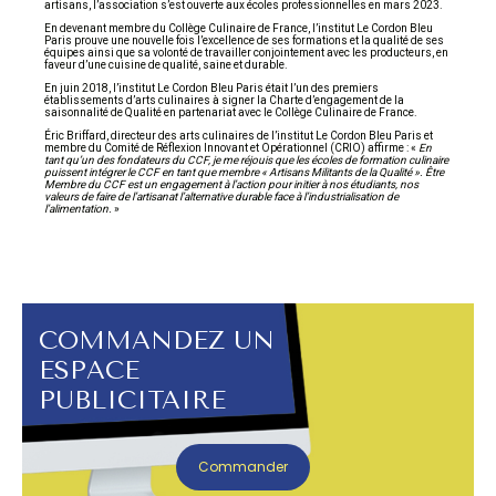
artisans, l’association s’est ouverte aux écoles professionnelles en mars 2023.
En devenant membre du Collège Culinaire de France, l’institut Le Cordon Bleu
Paris prouve une nouvelle fois l’excellence de ses formations et la qualité de ses
équipes ainsi que sa volonté de travailler conjointement avec les producteurs, en
faveur d’une cuisine de qualité, saine et durable.
En juin 2018, l’institut Le Cordon Bleu Paris était l’un des premiers
établissements d’arts culinaires à signer la Charte d’engagement de la
saisonnalité de Qualité en partenariat avec le Collège Culinaire de France.
Éric Briffard, directeur des arts culinaires de l’institut Le Cordon Bleu Paris et
membre du Comité de Réflexion Innovant et Opérationnel (CRIO) affirme : «
En
tant qu’un des fondateurs du CCF, je me réjouis que les écoles de formation culinaire
puissent intégrer le CCF en tant que membre « Artisans Militants de la Qualité ». Être
Membre du CCF est un engagement à l’action pour initier à nos étudiants, nos
valeurs de faire de l’artisanat l’alternative durable face à l’industrialisation de
l’alimentation.
»
COMMANDEZ UN
ESPACE
PUBLICITAIRE
Commander