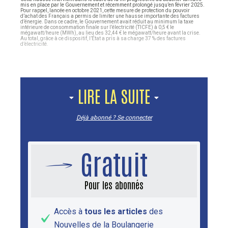
mis en place par le Gouvernement et récemment prolongé jusqu’en février 2025.
Pour rappel, lancée en octobre 2021, cette mesure de protection du pouvoir
d’achat des Français a permis de limiter une hausse importante des factures
d’énergie. Dans ce cadre, le Gouvernement avait réduit au minimum la taxe
intérieure de consommation finale sur l’électricité (TICFE) à 0,5 € le
mégawatt/heure (MWh), au lieu des 32,44 € le mégawatt/heure avant la crise.
Au total, grâce à ce dispositif, l’État a pris à sa charge 37 % des factures
d’électricité.
LIRE LA SUITE
Déjà abonné ? Se connecter
Gratuit
Pour les abonnés
Accès à
tous les articles
des
Nouvelles de la Boulangerie