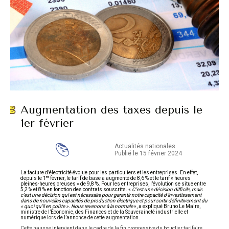
Augmentation des taxes depuis le
1er février
Actualités nationales
Publié le 15 février 2024
La facture d’électricité évolue pour les particuliers et les entreprises. En effet,
er
depuis le 1
février, le tarif de base a augmenté de 8,6 % et le tarif « heures
pleines-heures creuses » de 9,8 %. Pour les entreprises, l’évolution se situe entre
5,2 % et 8 % en fonction des contrats souscrits. «
C’est une décision difficile, mais
c’est une décision qui est nécessaire pour garantir notre capacité d’investissement
dans de nouvelles capacités de production électrique et pour sortir définitivement du
« quoi qu’il en coûte ». Nous revenons à la normale
», a expliqué Bruno Le Maire,
ministre de l’Économie, des Finances et de la Souveraineté industrielle et
numérique lors de l’annonce de cette augmentation.
Cette hausse intervient dans le cadre de la fin progressive du bouclier tarifaire