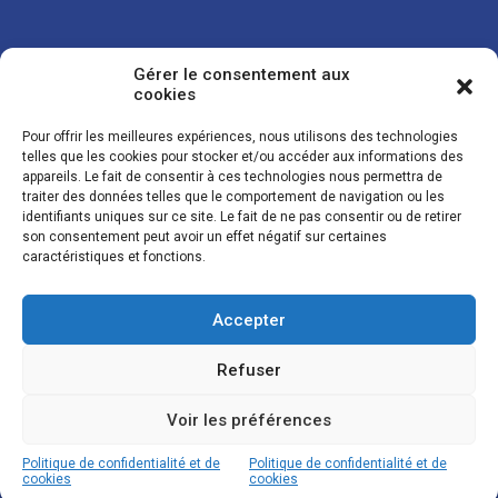
Gérer le consentement aux
cookies
Pour offrir les meilleures expériences, nous utilisons des technologies
telles que les cookies pour stocker et/ou accéder aux informations des
appareils. Le fait de consentir à ces technologies nous permettra de
traiter des données telles que le comportement de navigation ou les
Vos coordonnées sont uniquement utilisées pour vous envoyer des
identifiants uniques sur ce site. Le fait de ne pas consentir ou de retirer
lettres d'information sur nos activités. Vous pouvez à tout moment
son consentement peut avoir un effet négatif sur certaines
utiliser le lien de désinscription figurant dans la lettre d'information.
caractéristiques et fonctions.
Accepter
© LES NOUVELLES DE LA BOULANGERIE - Tous droits réservés - Réalisation :
Josh Digital
Refuser
Plan du site
Mentions légales
Conditions de vente
Politique de confidentialité et de cookies
Voir les préférences
Politique de confidentialité et de
Politique de confidentialité et de
cookies
cookies