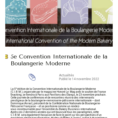
5e Convention Internationale de la
Boulangerie Moderne
Actualités
Publié le 14 novembre 2022
e
La 5
édition de la Convention Internationale de la Boulangerie Moderne
(C.I.B.M.), organisée par le magazine Honoré Le Mag avec le soutien de France
Snacking, se tiendra à Paris aux Pavillons des Étangs, le 23 novembre prochain.
Cette journée de conférences et de rencontres réunira des intervenants
prestigieux de la boulangerie-viennoiserie-pâtisserie internationale – dont
Dominique Anract, président de la Confédération Nationale de Boulangerie-
Pâtisserie Française – et se positionne comme un rendez-
vous incontournable pour l’ensemble du Bakery Business international.
Après ces 2 dernières années qui ont bousculé tous les paradigmes, cette
C.I.B.M. sera également l’occasion de faire le point sur les perspectives d’un
marché en pleine transformation, études chiffrées à l’appui, grâce à de nombreux