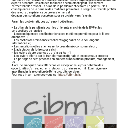
experts présents. Des études réalisées spécialement pour l’événement
permettront de dresser un bilan de la pandémie et de faire un point sur les
conséquences de la hausse des matières premières. Il s’agira surtout de profiter
des retours d’expérience de professionnels et
dégager des solutions concrètes pour se projeter vers l’avenir.
Parmi les problématiques qui seront débattues :
– Le bilan de la pandémie pour les différents marchés de la BVP et les
perspectives de reprise ;
– Les conséquences des fluctuations des matières premières pour la filière
amont-aval ;
– Les poches de croissance et concepts gagnants de la boulangerie
internationale ;
– Les mutations et les attentes renforcées du néo-consommateur ;
– L’adaptation de l’offre pour saisir ;
– les leviers de croissance du grain au fournil ;
– Les leviers offerts par la transformation digitale et les nouveaux process ;
– La partage de best practices en matière d’innovations produits, management,
RSE…
Alors, ne manquez pas cette occasion exceptionnelle pour débattre des
opportunités d’un secteur en mutation, du grain au fournil ! Et ainsi, mieux
appréhender la révolution de l’offre produits-services.
Pour vous inscrire, rendez-vous sur
https://cibm.fr/fr/