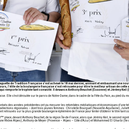
guette de Tradition Française s’est achevé le 18 mai dernier, animant et embaumant une nouve
ours, l’élite de la boulangerie française s’est retrouvée pour élire le meilleur artisan de cett
– qui remporte le trophée tant convoité. Il devance Anthony Beuchet (Essonne) et Jérémy Keil 
se. Elle s’est déroulée sur le parvis de Notre-Dame, dans le cadre de la Fête du Pain, au pied du m
lauréats des années précédentes ont pu mesurer les retombées médiatiques et économiques d’une tel
 sélections régionales – dont trois jeunes femmes : Christelle Bourguet (Nouvelle-Aquitaine), Juli
 retrouvés sur la plus grande boulangerie éphémère de France pour tenter d’obtenir le titre tant co
ère
1
place, devant Anthony Beuchet, de la région Île-de-France, alors que Jérémy Keil, le second rep
gne Rhône Alpes), Anthony de Meyer (Provence – Alpes – Côte d’Azur) et Mohammed El Gharbi (Île 