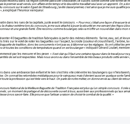
 plutôt reconnu dans sa région comme pâtissier chocolatier, ce succès sonne comme une forme de r
le premier avait vendu son affaire entre temps et le deuxième travaillait seul avec un apprenti. On a don
u concours sur le salon Egast de Strasbourg, j’ai été classé premier, c’est ainsi que je me suis qualifié po
», a expliqué l’heureux vainqueur.
tin dans les rues de la capitale, juste avant le concours. «
Pour moi, c’était une façon d’évacuer le str
a chaleur extrême lors du concours, je me suis attaché à jouer la sécurité en me servant des frigos à bon
n honneur et une grande fierté. Être reconnu comme boulanger, cela va m’offrir un nouvel élan dans mon 
résenter 40 baguettes de tradition fabriquées à partir des mêmes éléments : farine, eau, sel, et levur
riés sur le volet de noter les baguettes sur l’aspect, la croûte (couleur et croustillant), l’arôme, la
 baguette de tradition, donc les concurrents n’ont pas eu à tâtonner sur les réglages. Ils ont utilisé les ar
tuations et toutes les conditions de température quand on est boulanger
» indiquait Gérard Loubet, membre 
a commencé par les mesurer et les peser. «
Il est clair qu’il faut une certaine rigueur dans le travail pour n
antités de sel soit respectées. Mais nous avons eu dans l’ensemble de très beaux produits cette année
»
ours dans une ambiance bon enfant et le lien s’est très vite créé entre les boulangers qui n’hésitaien
ise. On connait les retombées médiatiques pour le vainqueur, mais il devient aussi en quelque sorte l’am
est toute la profession qui est tirée vers le haut. On parle de notre métier, on donne envie au client de reto
oncours National de la Meilleure Baguette de Tradition Française est plus qu’un simple concours. Il crée d
ionnels ; un moment de partage et de découverte ouvert à tous, aussi bien aux professionnels qu’aux amat
se à nos savoir-faire. Elle prouve que l’artisan a raison de choisir le combat de la qualité.
»