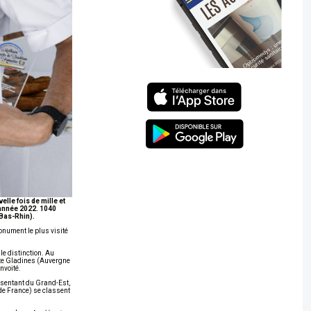
lle fois de mille et
e année 2022. 1040
(Bas-Rhin).
onument le plus visité
le distinction. Au
ette Gladines (Auvergne
nvoité.
résentant du Grand-Est,
de France) se classent