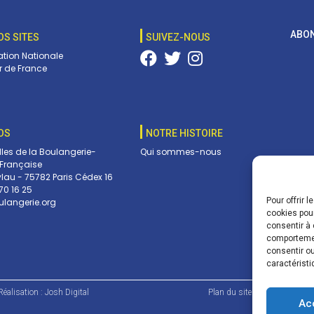
ABON
OS SITES
SUIVEZ-NOUS
tion Nationale
 de France
OS
NOTRE HISTOIRE
lles de la Boulangerie-
Qui sommes-nous
 Française
ylau - 75782 Paris Cédex 16
70 16 25
Pour offrir 
langerie.org
Vos c
cookies pour
envoy
consentir à 
pouve
comportement
dans 
consentir ou
caractéristi
éalisation :
Josh Digital
Plan du site
Mentions lé
Ac