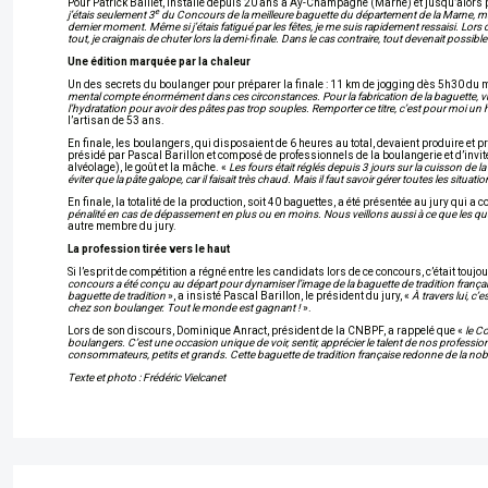
Pour Patrick Baillet, installé depuis 20 ans à Aÿ-Champagne (Marne) et jusqu’alors
e
j’étais seulement 3
du Concours de la meilleure baguette du département de la Marne, mais 
dernier moment. Même si j’étais fatigué par les fêtes, je me suis rapidement ressaisi. Lors d
tout, je craignais de chuter lors la demi-finale. Dans le cas contraire, tout devenait possible
Une édition marquée par la chaleur
Un des secrets du boulanger pour préparer la finale : 11 km de jogging dès 5h30 du ma
mental compte énormément dans ces circonstances. Pour la fabrication de la baguette, vu l
l’hydratation pour avoir des pâtes pas trop souples. Remporter ce titre, c’est pour moi u
l’artisan de 53 ans.
En finale, les boulangers, qui disposaient de 6 heures au total, devaient produire et p
présidé par Pascal Barillon et composé de professionnels de la boulangerie et d’invités t
alvéolage), le goût et la mâche. «
Les fours était réglés depuis 3 jours sur la cuisson de la
éviter que la pâte galope, car il faisait très chaud. Mais il faut savoir gérer toutes les si
En finale, la totalité de la production, soit 40 baguettes, a été présentée au jury qui 
pénalité en cas de dépassement en plus ou en moins. Nous veillons aussi à ce que les qu
autre membre du jury.
La profession tirée vers le haut
Si l’esprit de compétition a régné entre les candidats lors de ce concours, c’était touj
concours a été conçu au départ pour dynamiser l’image de la baguette de tradition frança
baguette de tradition
», a insisté Pascal Barillon, le président du jury, «
À travers lui, c’
chez son boulanger. Tout le monde est gagnant !
».
Lors de son discours, Dominique Anract, président de la CNBPF, a rappelé que «
le C
boulangers. C’est une occasion unique de voir, sentir, apprécier le talent de nos profess
consommateurs, petits et grands. Cette baguette de tradition française redonne de la nobles
Texte et photo :
Frédéric Vielcanet