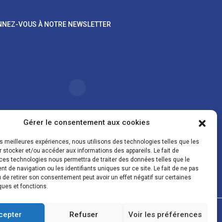
NEZ-VOUS À NOTRE NEWSLETTER
Gérer le consentement aux cookies
les meilleures expériences, nous utilisons des technologies telles que les
oordonnées sont uniquement utilisées pour vous
 stocker et/ou accéder aux informations des appareils. Le fait de
er des lettres d'information sur nos activités. Vous
ces technologies nous permettra de traiter des données telles que le
z à tout moment utiliser le lien de désinscription figurant
 de navigation ou les identifiants uniques sur ce site. Le fait de ne pas
la lettre d'information.
 de retirer son consentement peut avoir un effet négatif sur certaines
ques et fonctions.
gales
Conditions de vente
Politique de confidentialité et de cookies
cepter
Refuser
Voir les préférences