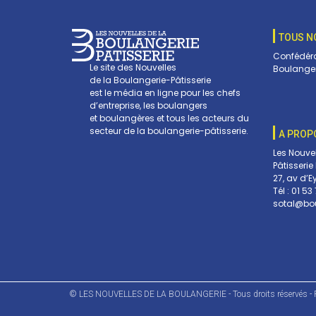
TOUS N
Confédéra
Le site des Nouvelles
Boulanger
de la Boulangerie-Pâtisserie
est le média en ligne pour les chefs
d’entreprise, les boulangers
et boulangères et tous les acteurs du
secteur de la boulangerie-pâtisserie.
A PROP
Les Nouve
Pâtisserie
27, av d’E
Tél :
01 53 
sotal@bou
© LES NOUVELLES DE LA BOULANGERIE - Tous droits réservés - R