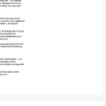
evanche. «
Au départ,
c fait appel à moi au
ur Paris, où, plus que
ess et je sais que le
 escient, et en adaptant
métier
», se réjouit
e. À charge pour le jury
 mie (couleur et
moires réfrigérées pour
du jury.
e pas subir des points de
, notait Aline Delanou,
t pas à échanger. «
Ce
bassadeur de la
urner acheter sa baguette
e l’émulation entre
eurs et