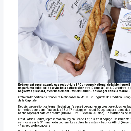
e
Événement aussi attendu que redouté, le 8
Concours National de la Meilleure Ba
un parfums subtiles le parvis de la cathédrale Notre-Dame, à Paris. Durant trois j
baguettes plus tard, c’est finalement Patrick Baillet – boulanger dans la Marne 
e
C’était la 8
édition du Concours National de la Meilleure Baguette de Tradition Françai
de la Capitale.
Depuis sa création, cette manifestation n’a cessé de gagner en prestige et tous les 
terme des deux demi-finales, les 16 et 17 mai, qui ont réuni 20 boulangers issus des
Rhône Alpes) et Kathleen Mallet (DROM COM – Île de la Réunion) – six artisans se sont
C’est Patrick Baillet, représentant la région Grand-Est, qui s’est adjugé une brillante 
e
est monté sur la 3
marche du podium. Les autres finalistes – Fabrice Allirol (Auver
e
4
ex-aequo du concours.