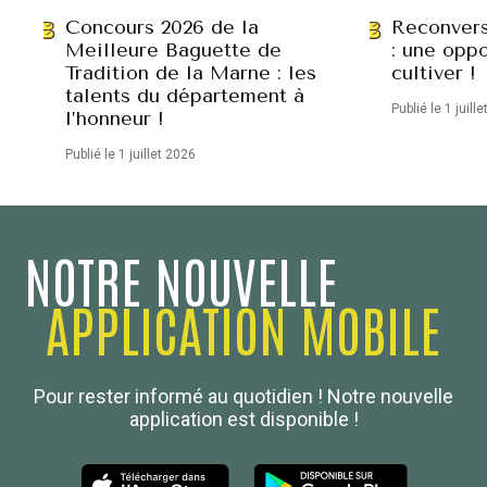
Concours 2026 de la
Reconvers
Meilleure Baguette de
: une oppo
Tradition de la Marne : les
cultiver !
talents du département à
Publié le 1 juill
l’honneur !
Publié le 1 juillet 2026
NOTRE NOUVELLE
APPLICATION MOBILE
Confédération Nationale
Pour rester informé au quotidien ! Notre nouvelle
Boulanger de France
application est disponible !
Les Nouvelles de la Boulangerie-Pâtisserie Française