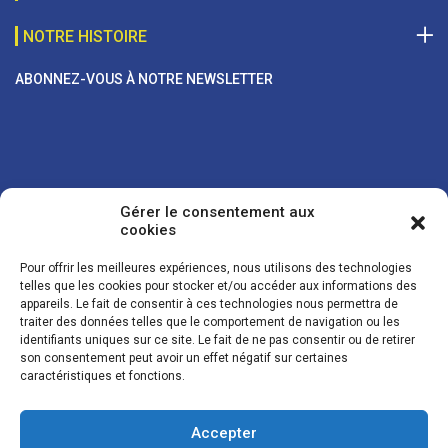
NOTRE HISTOIRE
ABONNEZ-VOUS À NOTRE NEWSLETTER
Gérer le consentement aux
cookies
Pour offrir les meilleures expériences, nous utilisons des technologies
telles que les cookies pour stocker et/ou accéder aux informations des
appareils. Le fait de consentir à ces technologies nous permettra de
traiter des données telles que le comportement de navigation ou les
Vos coordonnées sont uniquement utilisées pour vous envoyer des
identifiants uniques sur ce site. Le fait de ne pas consentir ou de retirer
lettres d'information sur nos activités. Vous pouvez à tout moment
son consentement peut avoir un effet négatif sur certaines
utiliser le lien de désinscription figurant dans la lettre d'information.
caractéristiques et fonctions.
Accepter
© LES NOUVELLES DE LA BOULANGERIE - Tous droits réservés - Réalisation :