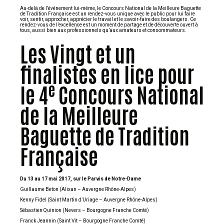
Au-delà de l’événement lui-même, le Concours National de la Meilleure Baguette
de Tradition Française est un rendez-vous unique avec le public pour lui faire
voir, sentir, approcher, apprécier le travail et le savoir-faire des boulangers. Ce
rendez-vous de l’excellence est un moment de partage et de découverte ouvert à
tous, aussi bien aux professionnels qu’aux amateurs et consommateurs.
Les Vingt et un
finalistes en lice pour
e
le 4
Concours National
de la Meilleure
Baguette de Tradition
Française
Du 13 au 17 mai 2017, sur le Parvis de Notre-Dame
Guillaume Beton (Alixan – Auvergne Rhône-Alpes)
Kenny Fidel (Saint Martin d’Uriage – Auvergne Rhône-Alpes)
Sébastien Quinion (Nevers – Bourgogne Franche Comté)
Franck Jeannin (Saint Vit – Bourgogne Franche Comté)