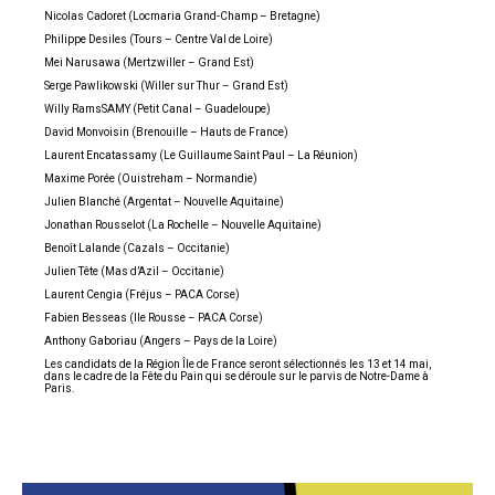
Nicolas Cadoret (Locmaria Grand-Champ – Bretagne)
Philippe Desiles (Tours – Centre Val de Loire)
Mei Narusawa (Mertzwiller – Grand Est)
Serge Pawlikowski (Willer sur Thur – Grand Est)
Willy RamsSAMY (Petit Canal – Guadeloupe)
David Monvoisin (Brenouille – Hauts de France)
Laurent Encatassamy (Le Guillaume Saint Paul – La Réunion)
Maxime Porée (Ouistreham – Normandie)
Julien Blanché (Argentat – Nouvelle Aquitaine)
Jonathan Rousselot (La Rochelle – Nouvelle Aquitaine)
Benoît Lalande (Cazals – Occitanie)
Julien Tête (Mas d’Azil – Occitanie)
Laurent Cengia (Fréjus – PACA Corse)
Fabien Besseas (Ile Rousse – PACA Corse)
Anthony Gaboriau (Angers – Pays de la Loire)
Les candidats de la Région Île de France seront sélectionnés les 13 et 14 mai,
dans le cadre de la Fête du Pain qui se déroule sur le parvis de Notre-Dame à
Paris.