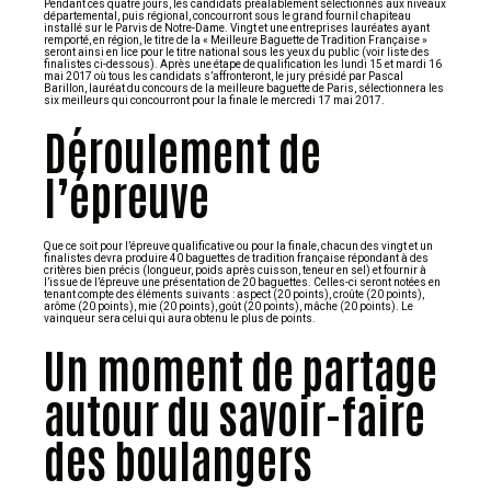
Pendant ces quatre jours, les candidats préalablement sélectionnés aux niveaux
départemental, puis régional, concourront sous le grand fournil chapiteau
installé sur le Parvis de Notre-Dame. Vingt et une entreprises lauréates ayant
remporté, en région, le titre de la « Meilleure Baguette de Tradition Française »
seront ainsi en lice pour le titre national sous les yeux du public (voir liste des
finalistes ci-dessous). Après une étape de qualification les lundi 15 et mardi 16
mai 2017 où tous les candidats s’affronteront, le jury présidé par Pascal
Barillon, lauréat du concours de la meilleure baguette de Paris, sélectionnera les
six meilleurs qui concourront pour la finale le mercredi 17 mai 2017.
Déroulement de
l’épreuve
Que ce soit pour l’épreuve qualificative ou pour la finale, chacun des vingt et un
finalistes devra produire 40 baguettes de tradition française répondant à des
critères bien précis (longueur, poids après cuisson, teneur en sel) et fournir à
l’issue de l’épreuve une présentation de 20 baguettes. Celles-ci seront notées en
tenant compte des éléments suivants : aspect (20 points), croûte (20 points),
arôme (20 points), mie (20 points), goût (20 points), mâche (20 points). Le
vainqueur sera celui qui aura obtenu le plus de points.
Un moment de partage
autour du savoir-faire
des boulangers