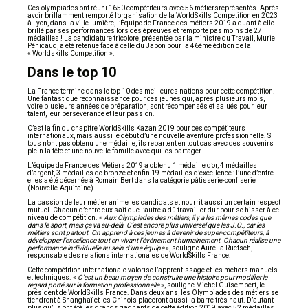
Ces olympiades ont réuni 1650 compétiteurs avec 56 métiersreprésentés. Après
avoir brillamment remporté l’organisation de la WorldSkills Competition en 2023
à Lyon, dans la ville lumière, l’Équipe de France des métiers 2019 a quant à elle
brillé par ses performances lors des épreuves et remporte pas moins de 27
médailles ! La candidature tricolore, présentée par la ministre du Travail, Muriel
Pénicaud, a été retenue face à celle du Japon pour la 46ème édition de la
« Worldskills Competition ».
Dans le top 10
La France termine dans le top 10 des meilleures nations pour cette compétition.
Une fantastique reconnaissance pour ces jeunes qui, après plusieurs mois,
voire plusieurs années de préparation, sont récompensés et salués pour leur
talent, leur persévérance et leur passion.
C’est la fin du chapitre WorldSkills Kazan 2019 pour ces compétiteurs
internationaux, mais aussi le début d’une nouvelle aventure professionnelle. Si
tous n’ont pas obtenu une médaille, ils repartent en tout cas avec des souvenirs
plein la tête et une nouvelle famille avec qui les partager.
L’équipe de France des Métiers 2019 a obtenu 1 médaille d’or, 4 médailles
d’argent, 3 médailles de bronze et enfin 19 médailles d’excellence : l’une d’entre
elles a été décernée à Romain Bert dans la catégorie pâtisserie-confiserie
(Nouvelle-Aquitaine).
La passion de leur métier anime les candidats et nourrit aussi un certain respect
mutuel. Chacun d’entre eux sait que l’autre a dû travailler dur pour se hisser à ce
niveau de compétition. «
Aux Olympiades des métiers, il y a les mêmes codes que
dans le sport, mais ça va au-delà. C’est encore plus universel que les J.O., car les
métiers sont partout. On apprend à ces jeunes à devenir de super-compétiteurs, à
développer l’excellence tout en vivant l’événement humainement. Chacun réalise une
performance individuelle au sein d’une équipe
», souligne Aurelia Ruetsch,
responsable des relations internationales de WorldSkills France.
Cette compétition internationale valorise l’apprentissage et les métiers manuels
et techniques. «
C’est un beau moyen de construire une histoire pour modifier le
regard porté sur la formation professionnelle
», souligne Michel Guisembert, le
président de WorldSkills France. Dans deux ans, les Olympiades des métiers se
tiendront à Shanghaï et les Chinois placeront aussi la barre très haut. D’autant
plus qu’ils ont été les grands gagnants de cette édition 2019 avec 52 médailles.