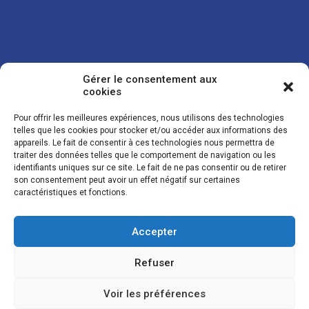
Gérer le consentement aux
cookies
Pour offrir les meilleures expériences, nous utilisons des technologies
telles que les cookies pour stocker et/ou accéder aux informations des
appareils. Le fait de consentir à ces technologies nous permettra de
traiter des données telles que le comportement de navigation ou les
Vos coordonnées sont uniquement utilisées pour vous envoyer des
identifiants uniques sur ce site. Le fait de ne pas consentir ou de retirer
lettres d'information sur nos activités. Vous pouvez à tout moment
son consentement peut avoir un effet négatif sur certaines
utiliser le lien de désinscription figurant dans la lettre d'information.
caractéristiques et fonctions.
Accepter
© LES NOUVELLES DE LA BOULANGERIE - Tous droits réservés - Réalisation :
Josh Digital
Refuser
Plan du site
Mentions légales
Conditions de vente
Politique de confidentialité et de cookies
Voir les préférences