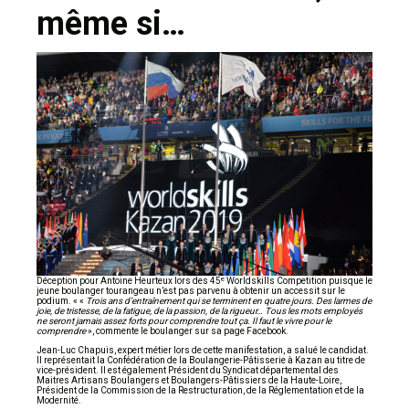
même si…
e
Déception pour Antoine Heurteux lors des 45
Worldskills Competition puisque le
jeune boulanger tourangeau n’est pas parvenu à obtenir un accessit sur le
podium. « «
Trois ans d’entraînement qui se terminent en quatre jours. Des larmes de
joie, de tristesse, de la fatigue, de la passion, de la rigueur… Tous les mots employés
ne seront jamais assez forts pour comprendre tout ça. Il faut le vivre pour le
comprendre
», commente le boulanger sur sa page Facebook.
Jean-Luc Chapuis, expert métier lors de cette manifestation, a salué le candidat.
Il représentait la Confédération de la Boulangerie-Pâtisserie à Kazan au titre de
vice-président. Il est également Président du Syndicat départemental des
Maitres Artisans Boulangers et Boulangers-Pâtissiers de la Haute-Loire,
Président de la Commission de la Restructuration, de la Réglementation et de la
Modernité.