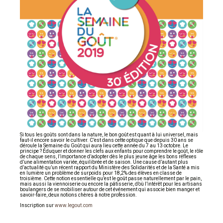
Si tous les goûts sont dans la nature, le bon goût est quant à lui universel, mais
faut-il encore savoir le cultiver. C’est dans cette optique que depuis 30 ans se
déroule la Semaine du Goût qui aura lieu cette année du 7 au 13 octobre. Le
principe ? Éduquer et donner les clefs aux enfants pour comprendre le goût, le rôle
de chaque sens, l’importance d’adopter dès le plus jeune âge les bons réflexes
d’une alimentation variée, équilibrée et de saison. Une cause d’autant plus
d’actualité qu’un récent rapport du Ministère des Solidarités et de la Santé a mis
en lumière un problème de surpoids pour 18,2% des élèves en classe de
troisième. Cette notion essentielle qu’est le goût passe naturellement par le pain,
mais aussi la viennoiserie ou encore la pâtisserie, d’où l’intérêt pour les artisans
boulangers de se mobiliser autour de cet événement qui associe bien manger et
savoir-faire, deux notions chères à notre profession.
Inscription sur
www.legout.com