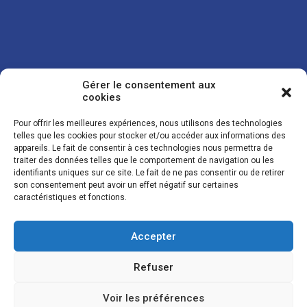
Gérer le consentement aux
cookies
Pour offrir les meilleures expériences, nous utilisons des technologies
telles que les cookies pour stocker et/ou accéder aux informations des
appareils. Le fait de consentir à ces technologies nous permettra de
traiter des données telles que le comportement de navigation ou les
Vos coordonnées sont uniquement utilisées pour vous envoyer des
identifiants uniques sur ce site. Le fait de ne pas consentir ou de retirer
lettres d'information sur nos activités. Vous pouvez à tout moment
son consentement peut avoir un effet négatif sur certaines
utiliser le lien de désinscription figurant dans la lettre d'information.
caractéristiques et fonctions.
Accepter
© LES NOUVELLES DE LA BOULANGERIE - Tous droits réservés - Réalisation :
Josh Digital
Refuser
Plan du site
Mentions légales
Conditions de vente
Politique de confidentialité et de cookies
Voir les préférences