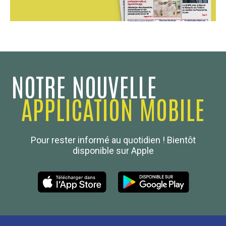
NOTRE NOUVELLE
APPLICATION MOBILE
Confédération Nationale
Pour rester informé au quotidien ! Bientôt
Boulanger de France
disponible sur Apple
Les Nouvelles de la Boulangerie-Pâtisserie Française
27, av d’Eylau - 75782 Paris Cédex 16
Tél :
01 53 70 16 25
Qui sommes-nous
sotal@boulangerie.org