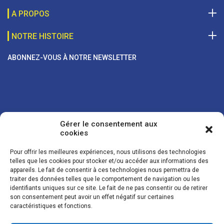
A PROPOS
NOTRE HISTOIRE
ABONNEZ-VOUS À NOTRE NEWSLETTER
Gérer le consentement aux
cookies
Pour offrir les meilleures expériences, nous utilisons des technologies
telles que les cookies pour stocker et/ou accéder aux informations des
appareils. Le fait de consentir à ces technologies nous permettra de
traiter des données telles que le comportement de navigation ou les
Vos coordonnées sont uniquement utilisées pour vous envoyer des
identifiants uniques sur ce site. Le fait de ne pas consentir ou de retirer
lettres d'information sur nos activités. Vous pouvez à tout moment
son consentement peut avoir un effet négatif sur certaines
utiliser le lien de désinscription figurant dans la lettre d'information.
caractéristiques et fonctions.