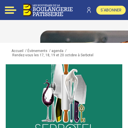
S'ABONNER
/
/
/
Accueil
Évènements
agenda
Rendez-vous les 17, 18, 19 et 20 octobre à Serbotel